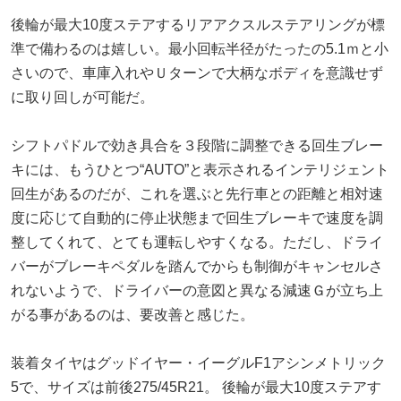
後輪が最大10度ステアするリアアクスルステアリングが標
準で備わるのは嬉しい。最小回転半径がたったの5.1ｍと小
さいので、車庫入れやＵターンで大柄なボディを意識せず
に取り回しが可能だ。
シフトパドルで効き具合を３段階に調整できる回生ブレー
キには、もうひとつ“AUTO”と表示されるインテリジェント
回生があるのだが、これを選ぶと先行車との距離と相対速
度に応じて自動的に停止状態まで回生ブレーキで速度を調
整してくれて、とても運転しやすくなる。ただし、ドライ
バーがブレーキペダルを踏んでからも制御がキャンセルさ
れないようで、ドライバーの意図と異なる減速Ｇが立ち上
がる事があるのは、要改善と感じた。
装着タイヤはグッドイヤー・イーグルF1アシンメトリック
5で、サイズは前後275/45R21。 後輪が最大10度ステアす