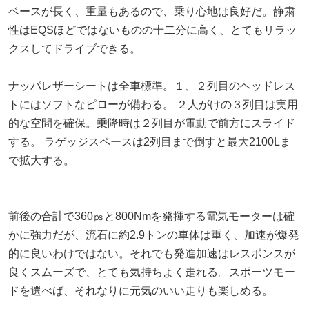
ベースが長く、重量もあるので、乗り心地は良好だ。静粛
性はEQSほどではないものの十二分に高く、とてもリラッ
クスしてドライブできる。
ナッパレザーシートは全車標準。１、２列目のヘッドレス
トにはソフトなピローが備わる。 ２人がけの３列目は実用
的な空間を確保。乗降時は２列目が電動で前方にスライド
する。 ラゲッジスペースは2列目まで倒すと最大2100Lま
で拡大する。
前後の合計で360㎰と800Nmを発揮する電気モーターは確
かに強力だが、流石に約2.9トンの車体は重く、加速が爆発
的に良いわけではない。それでも発進加速はレスポンスが
良くスムーズで、とても気持ちよく走れる。スポーツモー
ドを選べば、それなりに元気のいい走りも楽しめる。