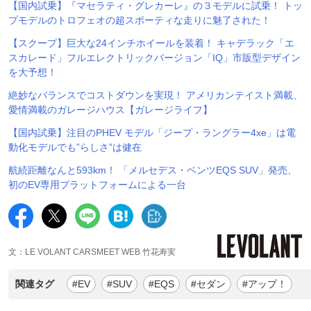
【国内試乗】『マセラティ・グレカーレ』の３モデルに試乗！ トッ
プモデルのトロフェオの超スポーティな走りに魅了された！
【スクープ】巨大な24インチホイールを装着！ キャデラック「エ
スカレード」フルエレクトリックバージョン「IQ」市販型デザイン
を大予想！
絶妙なバランスでコストダウンを実現！ アメリカンテイスト満載、
愛情満載のガレージハウス【ガレージライフ】
【国内試乗】注目のPHEV モデル「ジープ・ラングラー4xe」は電
動化モデルでも”らしさ”は健在
航続距離なんと593km！ 「メルセデス・ベンツEQS SUV」発売、
初のEV専用プラットフォームによる一台
文：LE VOLANT CARSMEET WEB 竹花寿実
関連タグ
#EV
#SUV
#EQS
#セダン
#アップ！