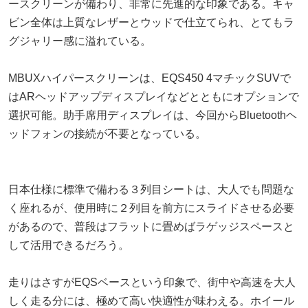
ースクリーンが備わり、非常に先進的な印象である。キャ
ビン全体は上質なレザーとウッドで仕立てられ、とてもラ
グジャリー感に溢れている。
MBUXハイパースクリーンは、EQS450 4マチックSUVで
はARヘッドアップディスプレイなどとともにオプションで
選択可能。助手席用ディスプレイは、今回からBluetoothヘ
ッドフォンの接続が不要となっている。
日本仕様に標準で備わる３列目シートは、大人でも問題な
く座れるが、使用時に２列目を前方にスライドさせる必要
があるので、普段はフラットに畳めばラゲッジスペースと
して活用できるだろう。
走りはさすがEQSベースという印象で、街中や高速を大人
しく走る分には、極めて高い快適性が味わえる。ホイール