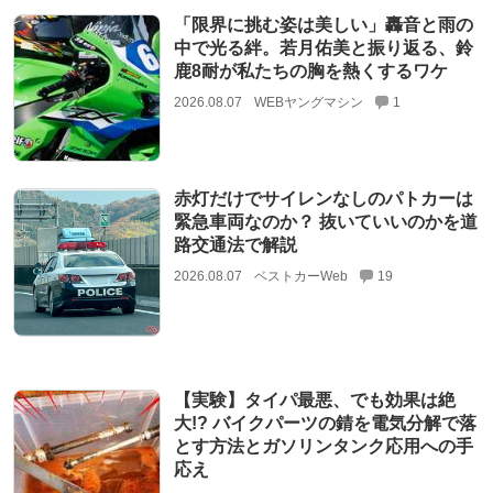
「限界に挑む姿は美しい」轟音と雨の
中で光る絆。若月佑美と振り返る、鈴
鹿8耐が私たちの胸を熱くするワケ
2026.08.07
WEBヤングマシン
1
赤灯だけでサイレンなしのパトカーは
緊急車両なのか？ 抜いていいのかを道
路交通法で解説
2026.08.07
ベストカーWeb
19
【実験】タイパ最悪、でも効果は絶
大!? バイクパーツの錆を電気分解で落
とす方法とガソリンタンク応用への手
応え