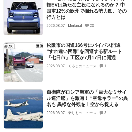
軽EVは新たな主役になれるのか？ 中
国車12%の欧州で揺れる勢力図、その
行方とは
2026.08.07
Merkmal
23
松阪市の国道166号にバイパス開通
“すれ違い困難”を回避する新ルート
「七日市」工区が7月17日に開通
2026.08.07
くるまのニュース
1
自衛隊がロシア海軍の「巨大なミサイ
ル巡洋艦」を激写！ “空母キラー”の異
名も 異様な外観を上空から捉える
2026.08.07
乗りものニュース
3