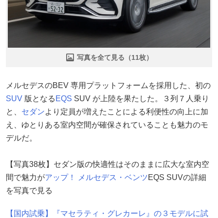
写真を全て見る（11枚）
メルセデスのBEV 専用プラットフォームを採用した、初の
SUV
版となる
EQS
SUV が上陸を果たした。３列７人乗り
と、
セダン
より定員が増えたことによる利便性の向上に加
え、ゆとりある室内空間が確保されていることも魅力のモ
デルだ。
【写真38枚】セダン版の快適性はそのままに広大な室内空
間で魅力が
アップ！
メルセデス・ベンツ
EQS SUVの詳細
を写真で見る
【国内試乗】『マセラティ・グレカーレ』の３モデルに試