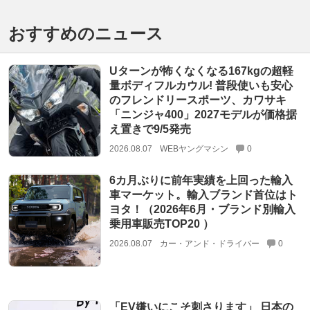
おすすめのニュース
Uターンが怖くなくなる167kgの超軽
量ボディフルカウル! 普段使いも安心
のフレンドリースポーツ、カワサキ
「ニンジャ400」2027モデルが価格据
え置きで9/5発売
2026.08.07
WEBヤングマシン
0
6カ月ぶりに前年実績を上回った輸入
車マーケット。輸入ブランド首位はト
ヨタ！（2026年6月・ブランド別輸入
乗用車販売TOP20 ）
2026.08.07
カー・アンド・ドライバー
0
「EV嫌いにこそ刺さります」 日本の