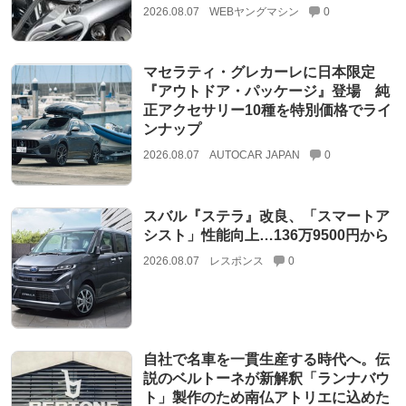
2026.08.07
WEBヤングマシン
0
マセラティ・グレカーレに日本限定
『アウトドア・パッケージ』登場 純
正アクセサリー10種を特別価格でライ
ンナップ
2026.08.07
AUTOCAR JAPAN
0
スバル『ステラ』改良、「スマートア
シスト」性能向上…136万9500円から
2026.08.07
レスポンス
0
自社で名車を一貫生産する時代へ。伝
説のベルトーネが新解釈「ランナバウ
ト」製作のため南仏アトリエに込めた