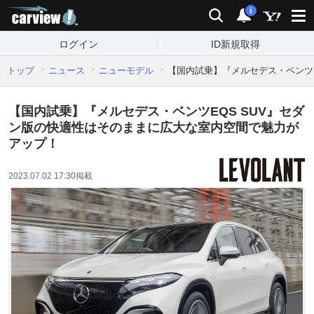
carview!
検索
通知
i
ログイン
ID新規取得
トップ
ニュース
ニューモデル
【国内試乗】『メルセデス・ベンツ
【国内試乗】『メルセデス・ベンツEQS SUV』セダ
ン版の快適性はそのままに広大な室内空間で魅力が
アップ！
2023.07.02 17:30
掲載