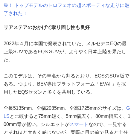
乗！ トップモデルのトロフェオの超スポーティな走りに魅
了された！
リアステアのおかげで取り回し性も良好
2022年４月に本国で発表されていた、メルセデスEQの最
上級SUVであるEQS SUVが、ようやく日本上陸を果たし
た。
このモデルは、その車名から判るとおり、EQSのSUV版で
ある。つまり、BEV専用プラットフォーム「EVAII」を採
用したEQSセダンと多くを共用している。
全長5135mm、全幅2035mm、全高1725mmのサイズは、
G
LS
と比較すると75mm短く、5mm幅広く、80mm幅広く、1
00mm背が低い。シルエットが
スマート
なので、一見する
とそれほど大きく感じないが、実際に目の前で見ると十分