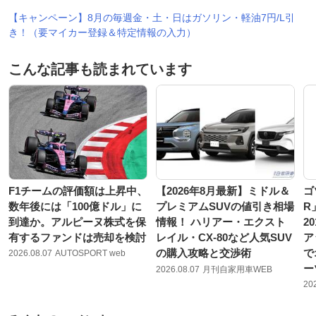
【キャンペーン】8月の毎週金・土・日はガソリン・軽油7円/L引
き！（要マイカー登録＆特定情報の入力）
こんな記事も読まれています
F1チームの評価額は上昇中、
【2026年8月最新】ミドル＆
ゴ
数年後には「100億ドル」に
プレミアムSUVの値引き相場
R
到達か。アルピーヌ株式を保
情報！ ハリアー・エクスト
2
有するファンドは売却を検討
レイル・CX-80など人気SUV
ア
の購入攻略と交渉術
で
2026.08.07
AUTOSPORT web
ー
2026.08.07
月刊自家用車WEB
20