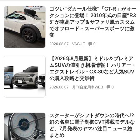
ゴツい“ダカール仕様”「GT-R」がオー
クションに登場！ 2010年式の日産“R3
5”が車高アップ＆サファリ風カスタム
でオフロード・スーパースポーツに激
変
2026.08.07
VAGUE
0
【2026年8月最新】ミドル＆プレミア
ムSUVの値引き相場情報！ ハリアー・
エクストレイル・CX-80など人気SUV
の購入攻略と交渉術
2026.08.07
月刊自家用車WEB
0
スクーターがシフトダウンの時代へ!?
幻の名車に電子制御CVT搭載モデルな
ど、7月発表のヤマハ注目ニュース総
まとめ