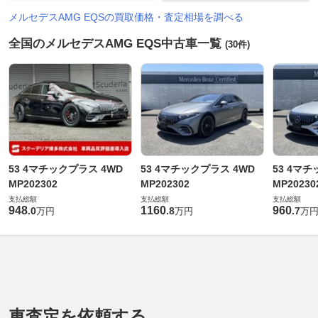
メルセデスAMG EQSの買取価格・査定相場を調べる
全国のメルセデスAMG EQS中古車一覧
(30件)
53 4マチックプラス 4WD
53 4マチックプラス 4WD
53 4マ
MP202302
MP202302
MP20230
支払総額
支払総額
支払総額
948
1160
960
.
0
.
8
.
7
万円
万円
万
車査定を依頼する