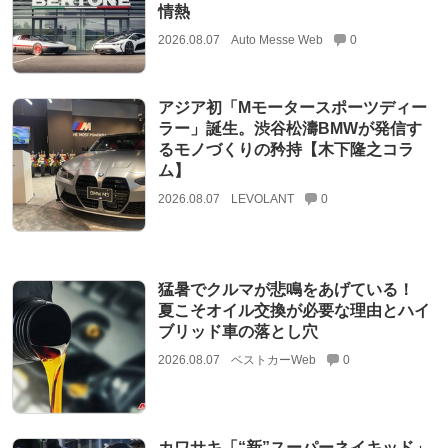
情熱
2026.08.07
Auto Messe Web
0
アジア初「Mモータースポーツディー
ラー」誕生。渋谷松濤BMWが発信す
るモノづくりの矜持【木下隆之コラ
ム】
2026.08.07
LEVOLANT
0
猛暑でクルマが悲鳴をあげている！
夏こそオイル交換が必要な理由とハイ
ブリッド車の落とし穴
2026.08.07
ベストカーWeb
0
カワサキ「“新”スーパーネイキッド」