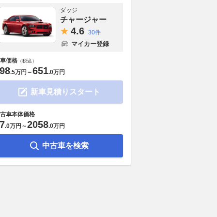
ダッジ
チャージャー
4.
6
30件
マイカー登録
車価格
（税込）
98
651
.
5万円
～
.
0万円
新車見積りスタート
古車本体価格
7
2058
.
0万円
～
.
0万円
中古車を検索