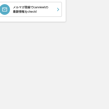
メルマガ登録でcarview!の
最新情報をcheck!