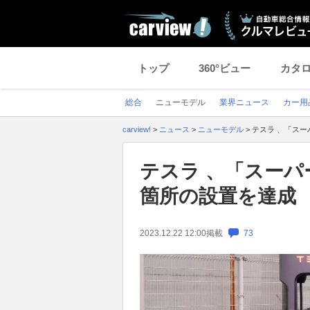
トップ
360°ビュー
カタ
総合
ニューモデル
業界ニュース
カー用
carview!
>
ニュース
>
ニューモデル
>
テスラ 、「スー
テスラ 、「スーパ
箇所の設置を達成
2023.12.22 12:00
掲載
73