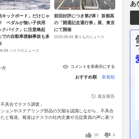
あ
動キックボード」だけじゃ
前回好評につき第2弾！ 首都高
GLE 5
!? ペダルが無い子供用
の「開通記念通行券」展、東京
ル車へ移
ックバイク」に注意喚起
にて開催
ツ「GLE
上での自動車接触事故も多
技
2026.08.09
乗りものニュース
告
2026.08.09
08.09
バイクのニュース
コメントを非表示にする
い方
おすすめ順
新着順
違反報告
ン不具合でテスラ調査」
ンションやステアリング部品の欠陥を認識しながら、不具合
いたと報道。報道はテスラの社内文書や元従業員の声に基づ
10
3