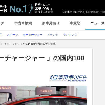
掲載レビュー
325,998
件
時点
※新車カタログのある自動車総合情報
2026.08.09
ログ
中古車検索
新車見積り
車買取
ニュース
品
スポーツ
モーターショー
イベント
ランキング
パーチャージャー 」の国内100箇所の設置を達成
ーチャージャー 」の国内100