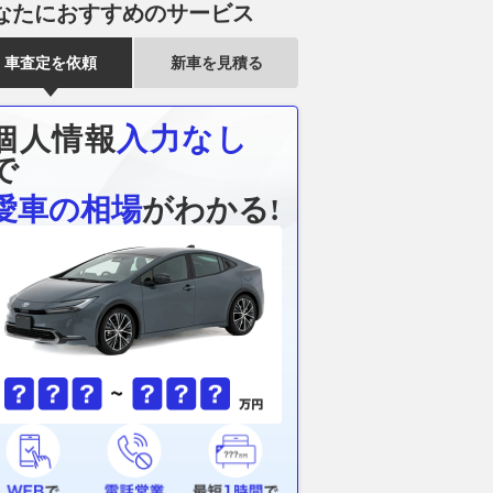
なたにおすすめのサービス
3用マフラーをディーゼ
ハンコックが躍進!! 新型キック
折りたたみ電
車査定を依頼
新車を見積る
植。メルセデス・ベン
スに採用されたベンタス プラ
「Air 20 Ul
 400d」の緻密な加工
イム4ってどんなタイヤなの？
モータートルク
ド起動など5
個人情報
入力なし
2026.08.09
ベストカーWeb
Auto Messe Web
2026.08.09
レス
で
愛車の相場
がわかる!