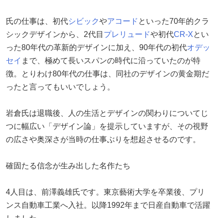
氏の仕事は、初代
シビック
や
アコード
といった70年的クラ
シックデザインから、2代目
プレリュード
や初代
CR-X
とい
った80年代の革新的デザインに加え、90年代の初代
オデッ
セイ
まで、極めて長いスパンの時代に沿っていたのが特
徴。とりわけ80年代の仕事は、同社のデザインの黄金期だ
ったと言ってもいいでしょう。
岩倉氏は退職後、人の生活とデザインの関わりについてじ
つに幅広い「デザイン論」を提示していますが、その視野
の広さや奥深さが当時の仕事ぶりを想起させるのです。
確固たる信念が生み出した名作たち
4人目は、前澤義雄氏です。東京藝術大学を卒業後、プリ
ンス自動車工業へ入社。以降1992年まで日産自動車で活躍