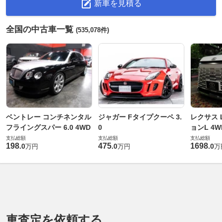
新車を見積る
全国の中古車一覧
(535,078件)
ベントレー コンチネンタル
ジャガー Fタイプクーペ 3.
レクサス L
フライングスパー 6.0 4WD
0
ョンL 4W
支払総額
支払総額
支払総額
198
475
1698
.
0
.
0
.
0
万円
万円
万
車査定を依頼する