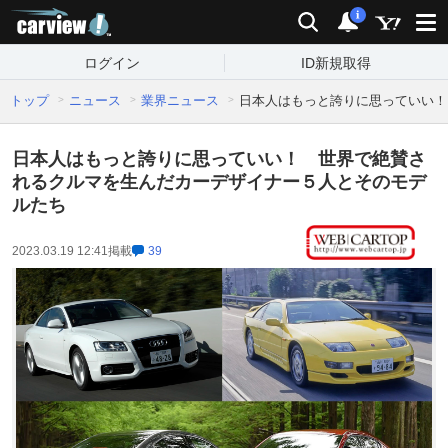
carview!
検索
通知
i
ログイン
ID新規取得
トップ
ニュース
業界ニュース
日本人はもっと誇りに思っていい！
日本人はもっと誇りに思っていい！ 世界で絶賛さ
れるクルマを生んだカーデザイナー５人とそのモデ
ルたち
2023.03.19 12:41
掲載
39