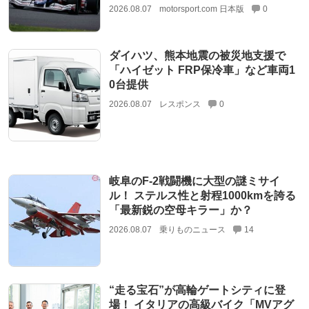
2026.08.07
motorsport.com 日本版
0
ダイハツ、熊本地震の被災地支援で
「ハイゼット FRP保冷車」など車両1
0台提供
2026.08.07
レスポンス
0
岐阜のF-2戦闘機に大型の謎ミサイ
ル！ ステルス性と射程1000kmを誇る
「最新鋭の空母キラー」か？
2026.08.07
乗りものニュース
14
“走る宝石”が高輪ゲートシティに登
場！ イタリアの高級バイク「MVアグ