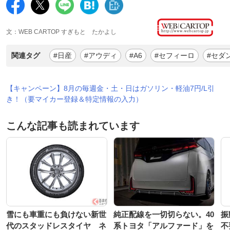
文：WEB CARTOP すぎもと たかよし
関連タグ
#日産
#アウディ
#A6
#セフィーロ
#セダ
【キャンペーン】8月の毎週金・土・日はガソリン・軽油7円/L引
き！（要マイカー登録＆特定情報の入力）
こんな記事も読まれています
雪にも車重にも負けない新世
純正配線を一切切らない。40
振
代のスタッドレスタイヤ ネ
系トヨタ「アルファード」を
不