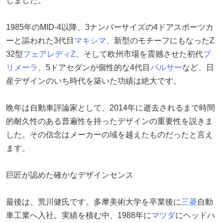
しました。
1985年のMID-4以降、3ナンバーサイズの4ドアスポーツカ
ーと謳われた3代目
マキシマ
、新型のモチーフにもなったZ
32型
フェアレディZ
、そして欧州市場を震撼させた初代
プ
リメーラ
、5ドアセダンが個性的な4代目
パルサー
など、日
産デザインのいち時代を築いた功績は絶大です。
晩年は自動車評論家として、2014年に逝去されるまで時間
的耐久性のある普遍性を持ったデザインの重要性を説きま
した。その信念はメーカーの域を越えたものだったと言え
ます。
巨匠が認めた確かなデザインセンス
最後は、荒川健氏です。多摩美術大学を卒業後に
三菱
自動
車工業へ入社。実績を積む中、1988年に
マツダ
にヘッドハ