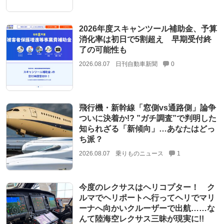
2026年度スキャンツール補助金、予算
消化率は初日で5割超え 早期受付終
了の可能性も
2026.08.07
日刊自動車新聞
0
飛行機・新幹線「窓側vs通路側」論争
ついに決着か!? ”ガチ調査”で判明した
知られざる「新傾向」…あなたはどっ
ち派？
2026.08.07
乗りものニュース
1
今度のレクサスはヘリコプター！ ク
ルマでヘリポートへ行ってヘリでマリ
ーナへ向かいクルーザーで出航……な
んて陸海空レクサス三昧が現実に!!