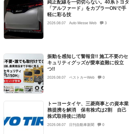
純正配線を一切切らない。40系トヨタ
「アルファード」をカプラーONで手
軽に彩る技
2026.08.07
Auto Messe Web
3
振動を感知して警報音!! 施工不要のセ
キュリティグッズが愛車盗難に役立
つ!!
2026.08.07
ベストカーWeb
0
トーヨータイヤ、三菱商事との資本業
務提携を解消 保有株式は2割 自己
株式取得後に消却
2026.08.07
日刊自動車新聞
0