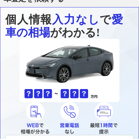
個人情報
入力なし
で
愛
車の相場
がわかる!