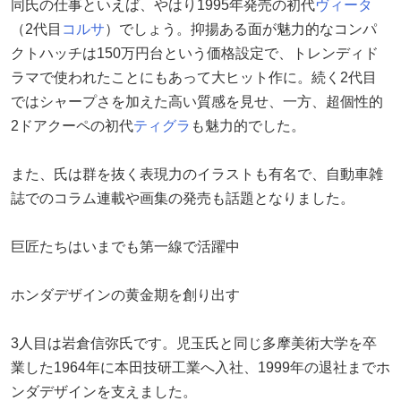
同氏の仕事といえば、やはり1995年発売の初代
ヴィータ
（2代目
コルサ
）でしょう。抑揚ある面が魅力的なコンパ
クトハッチは150万円台という価格設定で、トレンディド
ラマで使われたことにもあって大ヒット作に。続く2代目
ではシャープさを加えた高い質感を見せ、一方、超個性的
2ドアクーペの初代
ティグラ
も魅力的でした。
また、氏は群を抜く表現力のイラストも有名で、自動車雑
誌でのコラム連載や画集の発売も話題となりました。
巨匠たちはいまでも第一線で活躍中
ホンダデザインの黄金期を創り出す
3人目は岩倉信弥氏です。児玉氏と同じ多摩美術大学を卒
業した1964年に本田技研工業へ入社、1999年の退社までホ
ンダデザインを支えました。