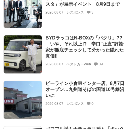
スタ」が展示イベント 8月9日まで
2026.08.07
レスポンス
3
BYDラッコはN-BOXの「パクリ」??
いや、それ以上!? 辛口"正直"評論
家が徹底チェックして分かった隠れた
真価!!
2026.08.07
ベストカーWeb
39
ビーライン小倉東インター店、8月7日
オープン…九州道そばの国道10号線沿
いに
2026.08.07
レスポンス
0
パワフル派もナチュラル派も「ボック