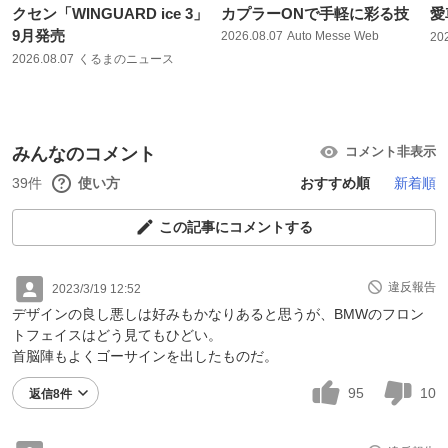
クセン「WINGUARD ice 3」
カプラーONで手軽に彩る技
愛
9月発売
2026.08.07
Auto Messe Web
20
2026.08.07
くるまのニュース
みんなのコメント
コメント非表示
39件
使い方
おすすめ順
新着順
この記事にコメントする
違反報告
2023/3/19 12:52
デザインの良し悪しは好みもかなりあると思うが、BMWのフロン
トフェイスはどう見てもひどい。
首脳陣もよくゴーサインを出したものだ。
95
10
返信8件