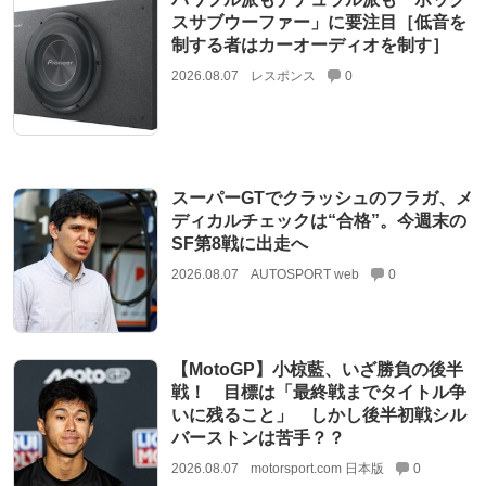
スサブウーファー」に要注目［低音を
制する者はカーオーディオを制す］
2026.08.07
レスポンス
0
スーパーGTでクラッシュのフラガ、メ
ディカルチェックは“合格”。今週末の
SF第8戦に出走へ
2026.08.07
AUTOSPORT web
0
【MotoGP】小椋藍、いざ勝負の後半
戦！ 目標は「最終戦までタイトル争
いに残ること」 しかし後半初戦シル
バーストンは苦手？？
2026.08.07
motorsport.com 日本版
0