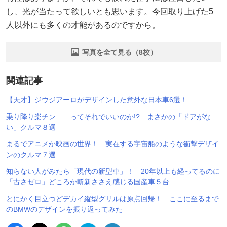
し、光が当たって欲しいとも思います。今回取り上げた5
人以外にも多くの才能があるのですから。
写真を全て見る（8枚）
関連記事
【天才】ジウジアーロがデザインした意外な日本車6選！
乗り降り楽チン……ってそれでいいのか!? まさかの「ドアがな
い」クルマ８選
まるでアニメか映画の世界！ 実在する宇宙船のような衝撃デザイ
ンのクルマ７選
知らない人がみたら「現代の新型車」！ 20年以上も経ってるのに
「古さゼロ」どころか斬新ささえ感じる国産車５台
とにかく目立つどデカイ縦型グリルは原点回帰！ ここに至るまで
のBMWのデザインを振り返ってみた