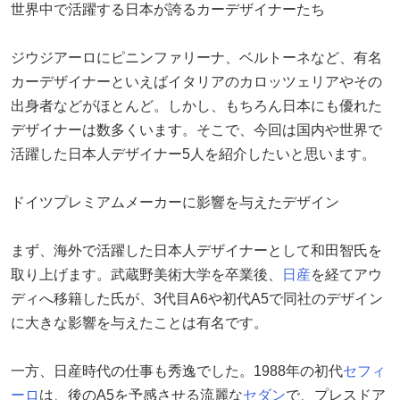
世界中で活躍する日本が誇るカーデザイナーたち
ジウジアーロにピニンファリーナ、ベルトーネなど、有名
カーデザイナーといえばイタリアのカロッツェリアやその
出身者などがほとんど。しかし、もちろん日本にも優れた
デザイナーは数多くいます。そこで、今回は国内や世界で
活躍した日本人デザイナー5人を紹介したいと思います。
ドイツプレミアムメーカーに影響を与えたデザイン
まず、海外で活躍した日本人デザイナーとして和田智氏を
取り上げます。武蔵野美術大学を卒業後、
日産
を経てアウ
ディへ移籍した氏が、3代目A6や初代A5で同社のデザイン
に大きな影響を与えたことは有名です。
一方、日産時代の仕事も秀逸でした。1988年の初代
セフィ
ーロ
は、後のA5を予感させる流麗な
セダン
で、プレスドア