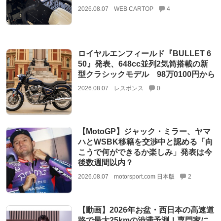
2026.08.07
WEB CARTOP
4
ロイヤルエンフィールド『BULLET 6
50』発表、648cc並列2気筒搭載の新
型クラシックモデル 98万0100円から
2026.08.07
レスポンス
0
【MotoGP】ジャック・ミラー、ヤマ
ハとWSBK移籍を交渉中と認める「向
こうで何ができるか楽しみ」発表は今
後数週間以内？
2026.08.07
motorsport.com 日本版
2
【動画】2026年お盆・西日本の高速道
路で最大25kmの渋滞予測！専門家に