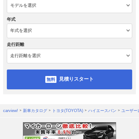
年式
走行距離
見積りスタート
carview!
新車カタログ
トヨタ(TOYOTA)
ハイエースバン
ユーザー