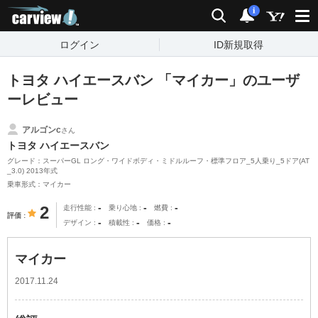
carview!
検索
通知
i
ログイン
ID新規取得
トヨタ ハイエースバン 「マイカー」のユーザ
ーレビュー
アルゴンc
さん
トヨタ ハイエースバン
グレード：スーパーGL ロング・ワイドボディ・ミドルルーフ・標準フロア_5人乗り_5ドア(AT
_3.0) 2013年式
乗車形式：マイカー
-
-
-
2
走行性能
乗り心地
燃費
評価
-
-
-
デザイン
積載性
価格
マイカー
2017.11.24