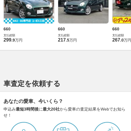
660
660
660
支払総額
支払総額
支払総額
299
217
267
.
9
.
5
.
0
万円
万円
万
車査定を依頼する
あなたの愛車、今いくら？
申込み
最短3時間後
に
最大20社
から愛車の査定結果をWebでお知ら
せ！