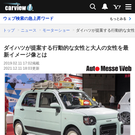
carview!
検索
通知
ウェブ検索の急上昇ワード
もっとみる
トップ
ニュース
モーターショー
ダイハツが提案する行動的な女性
ダイハツが提案する行動的な女性と大人の女性を最
新イメージ像とは
2019.02.11 17:02
掲載
2021.12.11 18:03
更新