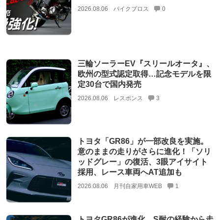
2026.08.06
バイクブロス
0
三輪ソーラーEV『スリールオータ』、
欧州の型式認定取得…記念モデルを限
定30台で国内発売
2026.08.06
レスポンス
3
トヨタ「GR86」が一部改良を実施。
意のままの走りがさらに進化！「ソリ
ッドグレー」の復活、3眼アイサイト
採用、レース車両へAT追加も
2026.08.06
月刊自家用車WEB
1
トヨタGR86が進化。S耐の経験から走