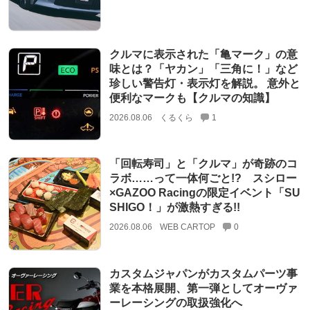
クルマに表示された「亀マーク」の意
味とは？「ヤカン」「三角に！」など
珍しい警告灯・表示灯を解説。 意外と
便利なマークも【クルマの知識】
2026.08.06
くるくら
1
「回転寿司」と「クルマ」が奇跡のコ
ラボ……って一体何ごと!? スシロー
×GAZOO Racingの限定イベント「SU
SHIGO！」が激熱すぎる!!
2026.08.06
WEB CARTOP
0
カスタムジャパンがカスタムパーツ事
業を本格展開、第一弾としてオーヴァ
ーレーシングの取扱強化へ