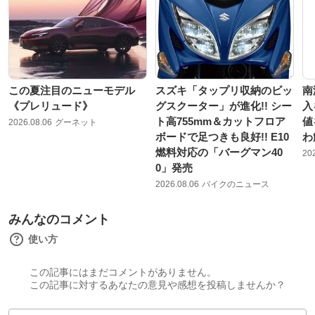
この夏注目のニューモデル
スズキ「タップリ収納のビッ
南
《プレリュード》
グスクーター」が進化!! シー
入
ト高755mm＆カットフロア
値
2026.08.06
グーネット
ボードで足つきも良好!! E10
わ
燃料対応の「バーグマン40
20
0」発売
2026.08.06
バイクのニュース
みんなのコメント
使い方
この記事にはまだコメントがありません。
この記事に対するあなたの意見や感想を投稿しませんか？