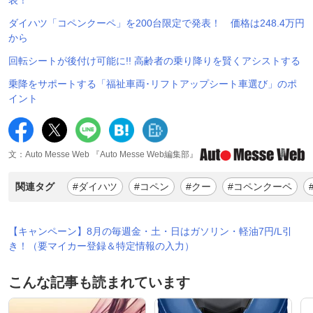
ダイハツ「コペンクーペ」を200台限定で発表！ 価格は248.4万円
から
回転シートが後付け可能に!! 高齢者の乗り降りを賢くアシストする
乗降をサポートする「福祉車両･リフトアップシート車選び」のポ
イント
文：Auto Messe Web 『Auto Messe Web編集部』
関連タグ
#ダイハツ
#コペン
#クー
#コペンクーペ
【キャンペーン】8月の毎週金・土・日はガソリン・軽油7円/L引
き！（要マイカー登録＆特定情報の入力）
こんな記事も読まれています