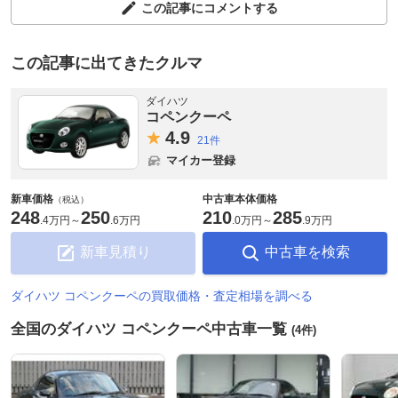
この記事にコメントする
この記事に出てきたクルマ
ダイハツ
コペンクーペ
4.
9
21件
マイカー登録
新車価格
中古車本体価格
（税込）
248
250
210
285
.
4万円
～
.
6万円
.
0万円
～
.
9万円
新車見積り
中古車を検索
ダイハツ コペンクーペの買取価格・査定相場を調べる
全国のダイハツ コペンクーペ中古車一覧
(4件)