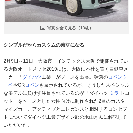
写真を全て見る（13枚）
シンプルだからカスタムの素材になる
2月9日～11日、大阪市・インテックス大阪で開催されてい
る大阪オートメッセ2019には、大阪に本社を置く自動車メ
ーカー「
ダイハツ
工業」がブースを出展。話題の
コペンク
ーペ
やGR
コペン
も展示されているが、そうしたスペシャル
なモデルに負けず注目されているのが「ダイハツ
ミラ
トコ
ット」をベースとした女性向けに制作された2台のカスタ
マイズカー。アクティブとエレガンスと相対するコンセプ
トについてダイハツ工業デザイン部の米山さんに解説して
いただいた。