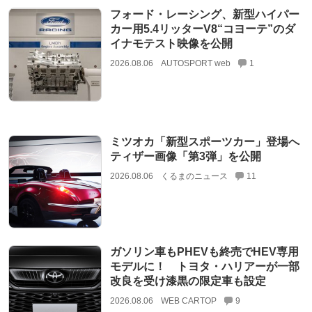
フォード・レーシング、新型ハイパー
カー用5.4リッターV8“コヨーテ”のダ
イナモテスト映像を公開
2026.08.06
AUTOSPORT web
1
ミツオカ「新型スポーツカー」登場へ
ティザー画像「第3弾」を公開
2026.08.06
くるまのニュース
11
ガソリン車もPHEVも終売でHEV専用
モデルに！ トヨタ・ハリアーが一部
改良を受け漆黒の限定車も設定
2026.08.06
WEB CARTOP
9