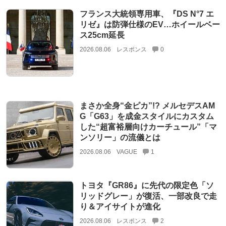
フランス大統領専用車、『DS N°7 エ
リゼ』は防弾仕様のEV…ホイールベー
ス25cm延長
2026.08.06
レスポンス
0
まさか全身“金ピカ”!? メルセデスAM
G「G63」を成金スタイルにカスタム
した“超富裕層向けカーチュール”「マ
ンソリー」の流儀とは
2026.08.06
VAGUE
1
トヨタ『GR86』に先代の限定色「ソ
リッドグレー」が復活、一部改良で走
り＆アイサイトが進化
2026.08.06
レスポンス
2