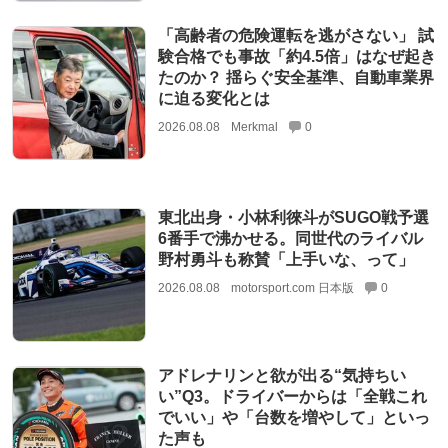
「高齢者の危険運転を逃がさない」 試
験合格でも事故「約4.5倍」はなぜ起き
たのか？ 揺らぐ安全基準、自動車業界
に迫る変化とは
2026.08.08
Merkmal
0
東北出身・小林利徠斗がSUGO戦予選
6番手で沸かせる。同世代のライバル
野村勇斗も称賛「上手いな、って」
2026.08.08
motorsport.com 日本版
0
アドレナリンと欲が出る“気持ちい
い”Q3。ドライバーからは「全戦これ
でいい」や「台数を増やして」といっ
た声も