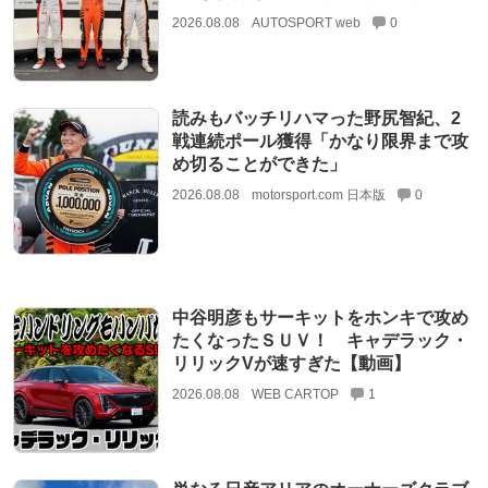
2026.08.08
AUTOSPORT web
0
読みもバッチリハマった野尻智紀、2
戦連続ポール獲得「かなり限界まで攻
め切ることができた」
2026.08.08
motorsport.com 日本版
0
中谷明彦もサーキットをホンキで攻め
たくなったＳＵＶ！ キャデラック・
リリックVが速すぎた【動画】
2026.08.08
WEB CARTOP
1