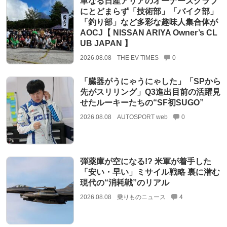
単なる日産アリアのオーナーズクラブ
にとどまらず「技術部」「バイク部」
「釣り部」など多彩な趣味人集合体が
AOCJ【 NISSAN ARIYA Owner’s CL
UB JAPAN 】
2026.08.08
THE EV TIMES
0
「臓器がうにゃうにゃした」「SPから
先がスリリング」Q3進出目前の活躍見
せたルーキーたちの“SF初SUGO”
2026.08.08
AUTOSPORT web
0
弾薬庫が空になる!? 米軍が着手した
「安い・早い」ミサイル戦略 裏に潜む
現代の“消耗戦”のリアル
2026.08.08
乗りものニュース
4