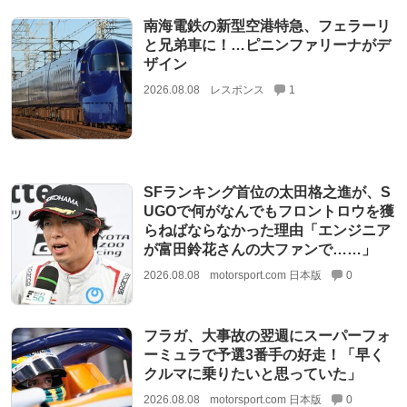
南海電鉄の新型空港特急、フェラーリ
と兄弟車に！…ピニンファリーナがデ
ザイン
2026.08.08
レスポンス
1
SFランキング首位の太田格之進が、S
UGOで何がなんでもフロントロウを獲
らねばならなかった理由「エンジニア
が富田鈴花さんの大ファンで……」
2026.08.08
motorsport.com 日本版
0
フラガ、大事故の翌週にスーパーフォ
ーミュラで予選3番手の好走！「早く
クルマに乗りたいと思っていた」
2026.08.08
motorsport.com 日本版
0