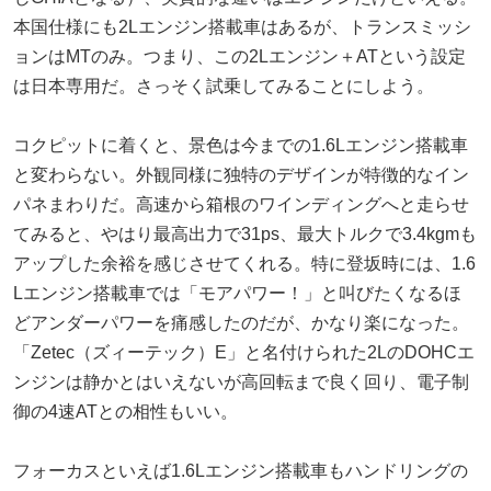
本国仕様にも2Lエンジン搭載車はあるが、トランスミッシ
ョンはMTのみ。つまり、この2Lエンジン＋ATという設定
は日本専用だ。さっそく試乗してみることにしよう。
コクピットに着くと、景色は今までの1.6Lエンジン搭載車
と変わらない。外観同様に独特のデザインが特徴的なイン
パネまわりだ。高速から箱根のワインディングへと走らせ
てみると、やはり最高出力で31ps、最大トルクで3.4kgmも
アップした余裕を感じさせてくれる。特に登坂時には、1.6
Lエンジン搭載車では「モアパワー！」と叫びたくなるほ
どアンダーパワーを痛感したのだが、かなり楽になった。
「Zetec（ズィーテック）E」と名付けられた2LのDOHCエ
ンジンは静かとはいえないが高回転まで良く回り、電子制
御の4速ATとの相性もいい。
フォーカスといえば1.6Lエンジン搭載車もハンドリングの