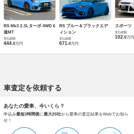
RS Mk3 2.3Lターボ 4WD 6
RS ブルー＆ブラックエデ
スポーツ
速MT
ィション
支払総額
102
.
0
万
支払総額
支払総額
444
671
.
0
.
0
万円
万円
車査定を依頼する
あなたの愛車、今いくら？
申込み
最短3時間後
に
最大20社
から愛車の査定結果をWebでお知ら
せ！