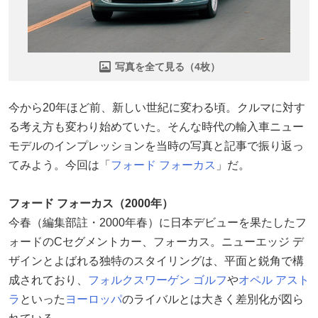
写真を全て見る（4枚）
今から20年ほど前、新しい世紀に変わる頃。クルマに対す
る考え方も変わり始めていた。そんな時代の輸入車ニュー
モデルのインプレッションを当時の写真と記事で振り返っ
てみよう。今回は「
フォード
フォーカス
」だ。
フォード フォーカス（2000年）
今春（編集部註・2000年春）に日本デビューを果たしたフ
ォードのCセグメントカー、フォーカス。ニューエッジ デ
ザインとよばれる独特のスタイリングは、平面と鋭角で構
成されており、
フォルクスワーゲン
ゴルフ
や
オペル
アスト
ラ
といった
ヨーロッパ
のライバルとは大きく差別化が図ら