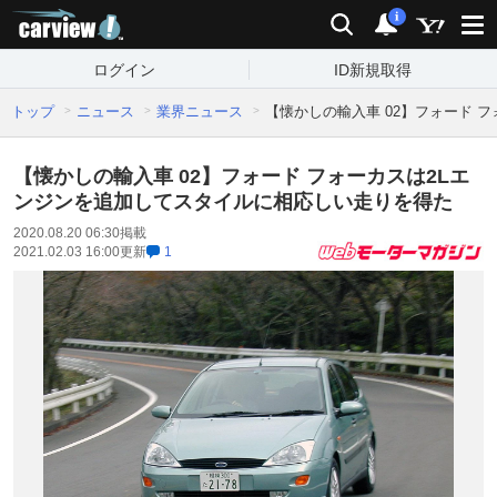
carview!
検索
通知
i
ログイン
ID新規取得
トップ
ニュース
業界ニュース
【懐かしの輸入車 02】フォード 
【懐かしの輸入車 02】フォード フォーカスは2Lエ
ンジンを追加してスタイルに相応しい走りを得た
2020.08.20 06:30
掲載
2021.02.03 16:00
更新
1