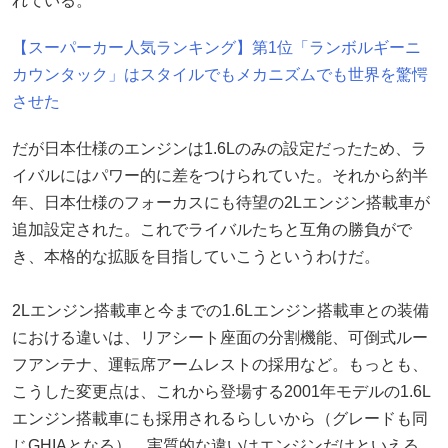
れている。
【スーパーカー人気ランキング】第1位「ランボルギーニ
カウンタック」はスタイルでもメカニズムでも世界を驚愕
させた
だが日本仕様のエンジンは1.6Lのみの設定だったため、ラ
イバルにはパワー的に差をつけられていた。それから約半
年、日本仕様のフォーカスにも待望の2Lエンジン搭載車が
追加設定された。これでライバルたちと互角の勝負がで
き、本格的な拡販を目指していこうというわけだ。
2Lエンジン搭載車と今までの1.6Lエンジン搭載車との装備
における違いは、リアシート座面の分割機能、可倒式ルー
フアンテナ、運転席アームレストの採用など。もっとも、
こうした変更点は、これから登場する2001年モデルの1.6L
エンジン搭載車にも採用されるらしいから（グレードも同
じGHIAとなる）、実質的な違いはエンジンだけといえる。