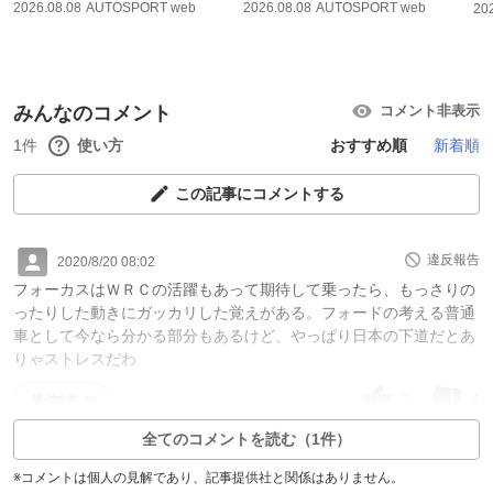
2026.08.08
AUTOSPORT web
2026.08.08
AUTOSPORT web
20
みんなのコメント
コメント非表示
1件
使い方
おすすめ順
新着順
この記事にコメントする
違反報告
2020/8/20 08:02
フォーカスはＷＲＣの活躍もあって期待して乗ったら、もっさりの
ったりした動きにガッカリした覚えがある。フォードの考える普通
車として今なら分かる部分もあるけど、やっぱり日本の下道だとあ
りゃストレスだわ
3
4
返信0件
全てのコメントを読む（1件）
※コメントは個人の見解であり、記事提供社と関係はありません。