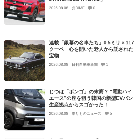
2026.08.08
@DIME
0
連載「銀幕の名車たち」0.5ミリ × 117
クーペ 心を開いた老人から託された
宝物
2026.08.08
日刊自動車新聞
1
じつは「ボンゴ」の末裔？ “電動ハイ
エース”の座を狙う韓国の新型EVバン
生産拠点からスゴかった！
2026.08.08
乗りものニュース
5