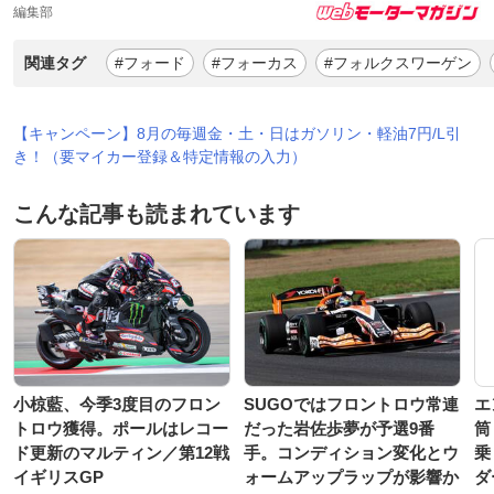
編集部
関連タグ
#フォード
#フォーカス
#フォルクスワーゲン
【キャンペーン】8月の毎週金・土・日はガソリン・軽油7円/L引
き！（要マイカー登録＆特定情報の入力）
こんな記事も読まれています
小椋藍、今季3度目のフロン
SUGOではフロントロウ常連
エ
トロウ獲得。ポールはレコー
だった岩佐歩夢が予選9番
筒
ド更新のマルティン／第12戦
手。コンディション変化とウ
乗
イギリスGP
ォームアップラップが影響か
ダ