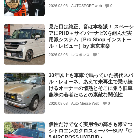
2026.08.08
AUTOSPORT web
0
見た目は純正、音は本格派！ スペーシ
アにPHD＋サイバーナビXを組んだ実
用派システム［Pro Shop インストー
ル・レビュー］by 東京車楽
2026.08.08
レスポンス
1
30年以上も車庫で眠っていた初代スバ
ル・レオーネ。あえて未再生で乗り続
けるオーナーの情熱とそこに集う旧車
趣味の若者たちとの素敵な関係性
2026.08.08
Auto Messe Web
0
個性だけでなく実用性の高さも際立つ
シトロエンのクロスオーバーSUV「C
5 AIRCROSS HYBRID」