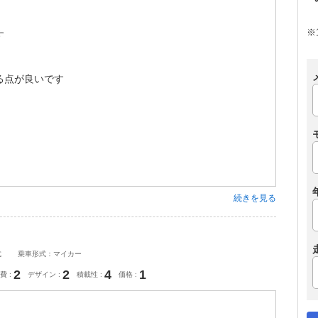
※
す
る点が良いです
続きを見る
式
乗車形式：マイカー
2
2
4
1
費
デザイン
積載性
価格