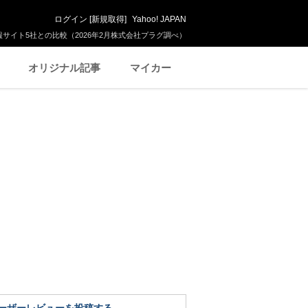
ログイン
[
新規取得
]
Yahoo! JAPAN
サイト5社との比較（2026年2月株式会社プラグ調べ）
オリジナル記事
マイカー