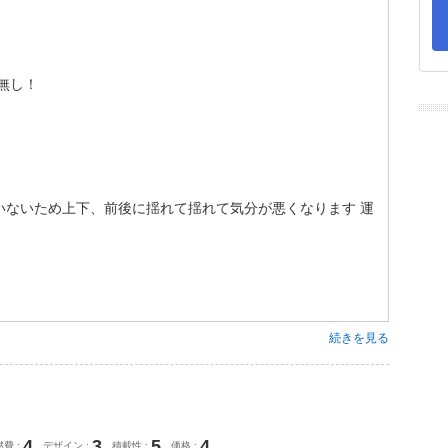
無し！
いないため上下、前後に揺れて揺れて気分が悪くなります 運
続きを見る
4
3
5
4
燃費
デザイン
積載性
価格