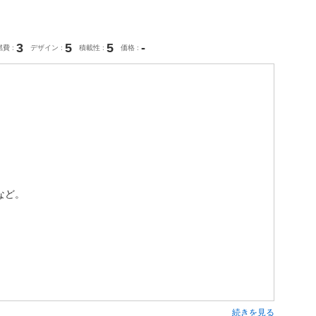
3
5
5
-
燃費
デザイン
積載性
価格
など。
続きを見る