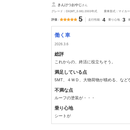
きんけつおやじ
さん
グレード：DX(MT_0.66) 2003年式
乗車形式：マイカー
5
4
3
評価
走行性能
乗り心地
働く車
2026.3.6
総評
これからの、終活に役立ちそう。
満足している点
5MT、４ＷＤ、大物荷物が積める、など
不満な点
ルーフの塗装が・・・
乗り心地
シートが