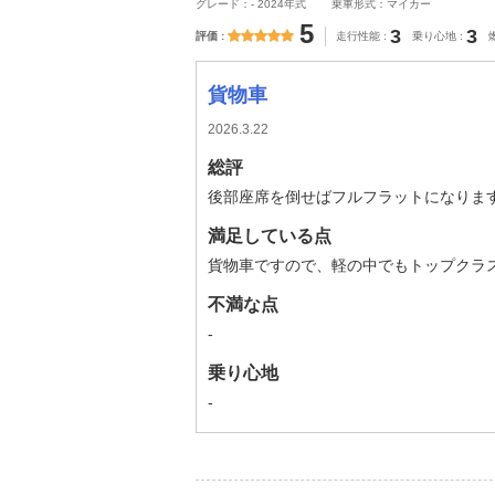
グレード：- 2024年式
乗車形式：マイカー
5
3
3
評価
走行性能
乗り心地
貨物車
2026.3.22
総評
後部座席を倒せばフルフラットになりま
満足している点
貨物車ですので、軽の中でもトップクラ
不満な点
-
乗り心地
-