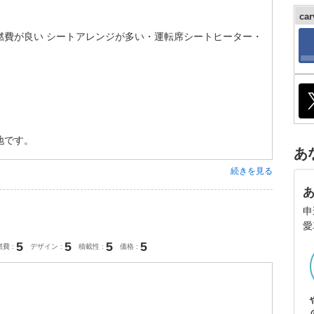
ca
燃費が良い シートアレンジが多い・運転席シートヒーター・
地です。
あ
続きを見る
申
愛
5
5
5
5
燃費
デザイン
積載性
価格