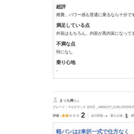
総評
燃費、パワー感も普通に乗るなら十分で
満足している点
外装はもちろん、内装が黒内装になって
不満な点
特になし
乗り心地
-
まっち棒
さん
グレード：マルチラック【GX】_4WD(CVT_0.66) 2025年
2
-
1
評価
走行性能
乗り心地
燃
軽バンは2車択一式で仕方なく