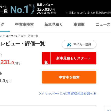
掲載レビュー
325,910
件
時点
※新車カタログのある自動車総合情報
2026.08.07
ログ
中古車検索
新車見積り
車買取
ニュース
ン
ユーザーレビュー・評価一覧
ーレビュー・評価一覧
マイカー登録
込）
新車見積もりスタート
231
.0
〜
万円
格
中古車を検索
1
.3
万円
クリッパーバンの車買取相場を調べる