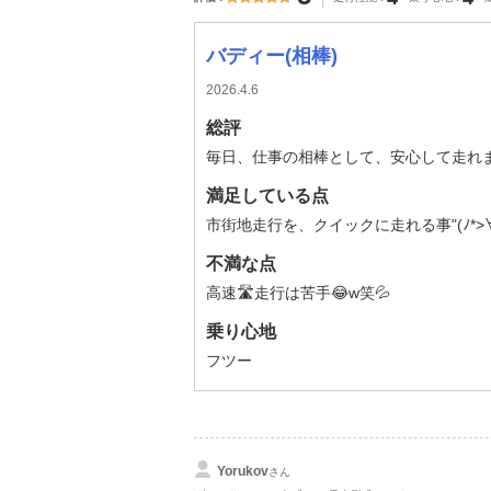
バディー(相棒)
2026.4.6
総評
毎日、仕事の相棒として、安心して走れます
満足している点
市街地走行を、クイックに走れる事"(ﾉ*>∀<
不満な点
高速🛣走行は苦手😂w笑💦
乗り心地
フツー
Yorukov
さん