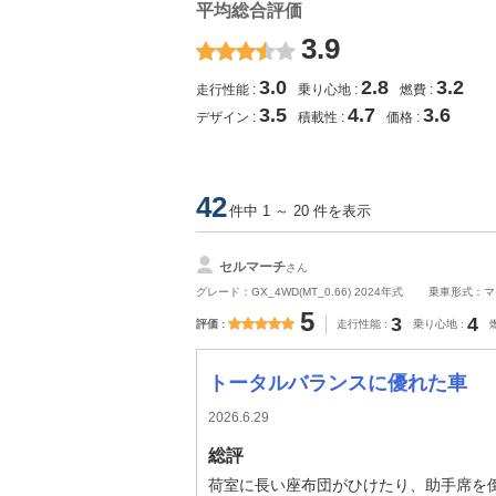
平均総合評価
3.9
3.0
2.8
3.2
走行性能
乗り心地
燃費
3.5
4.7
3.6
デザイン
積載性
価格
42
件中 1 ～ 20 件を表示
セルマーチ
さん
グレード：GX_4WD(MT_0.66) 2024年式
乗車形式：マ
5
3
4
評価
走行性能
乗り心地
トータルバランスに優れた車
2026.6.29
総評
荷室に長い座布団がひけたり、助手席を