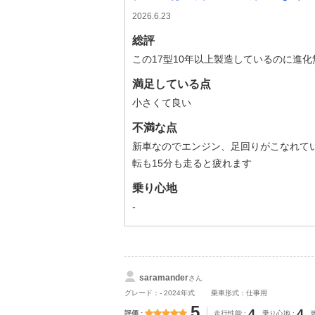
2026.6.23
総評
この17型10年以上製造しているのに進化
満足している点
小さくて良い
不満な点
新車なのでエンジン、足回りがこなれて
転も15分も走ると疲れます
乗り心地
-
saramander
さん
グレード：- 2024年式
乗車形式：仕事用
5
4
4
評価
走行性能
乗り心地