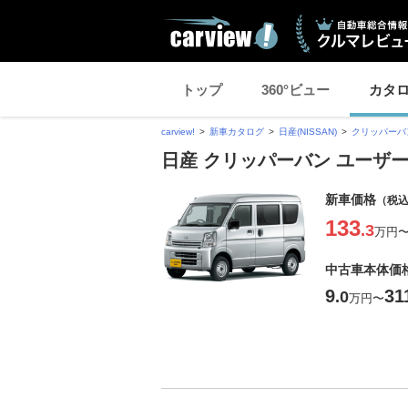
トップ
360°ビュー
カタ
carview!
新車カタログ
日産(NISSAN)
クリッパーバ
日産 クリッパーバン ユーザ
新車価格
（税
133
.3
万円
中古車本体価
9
31
.0
万円
〜