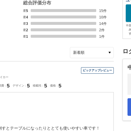
ユ
総合評価分布
星5
15
件
星4
10
件
星3
14
件
※
星2
2
件
星1
1
件
ロ
イカー
5
5
5
5
燃費
デザイン
積載性
価格
倒すとテーブルになったりととても使いやすい車です！