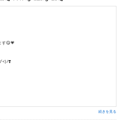
😋💗
)ﾉ❣️
続きを見る