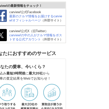
rview!の最新情報をチェック！
carview!公式Facebook
最新のクルマ情報をお届けするcarvie
w!オフィシャルページ
（外部サイト）
carview!公式X（旧Twitter）
carview!の中の人がクルマ情報をポス
トする公式アカウント
（外部サイト）
なたにおすすめのサービス
あなたの愛車、今いくら？
込み
最短3時間後
に
最大20社
から
車の査定結果をWebでお知らせ！