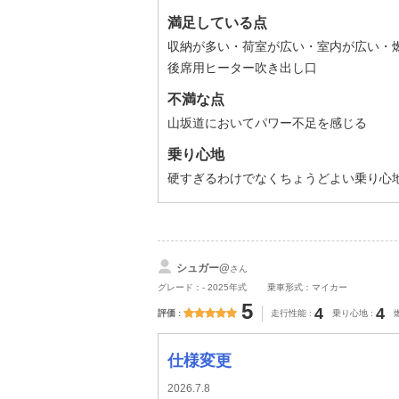
満足している点
収納が多い・荷室が広い・室内が広い・
後席用ヒーター吹き出し口
不満な点
山坂道においてパワー不足を感じる
乗り心地
硬すぎるわけでなくちょうどよい乗り心
シュガー@
さん
グレード：- 2025年式
乗車形式：マイカー
5
4
4
評価
走行性能
乗り心地
仕様変更
2026.7.8