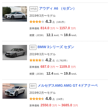
アウディ A6 （セダン）
5代目
2019年3月〜モデル
4.3
点（181件）
814.0
1157.0
〜
新車価格
万円
万円
12.1
18.6
〜
燃費（JC08）
km/L
km/L
BMW 3シリーズ セダン
現行
2019年3月〜モデル
4.2
点（1,762件）
687.0
1109.0
〜
新車価格
万円
万円
12.4
19.8
〜
燃費（JC08）
km/L
km/L
メルセデスAMG AMG GT 4ドアクーペ
現行
2019年2月〜モデル
4.6
点（24件）
2550.0
3685.0
〜
新車価格
万円
万円