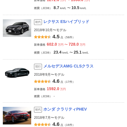
〜
新車価格
万円
万円
8.7
10.5
〜
燃費（JC08）
km/L
km/L
レクサス ESハイブリッド
初代
2018年10月〜モデル
4.5
点（58件）
602.0
728.0
〜
新車価格
万円
万円
23.4
25.1
〜
燃費（JC08）
km/L
km/L
メルセデスAMG CLSクラス
現行
2018年9月〜モデル
4.6
点（17件）
1592.0
新車価格
万円
-
燃費（JC08）
ホンダ クラリティPHEV
初代
2018年7月〜モデル
4.6
点（16件）