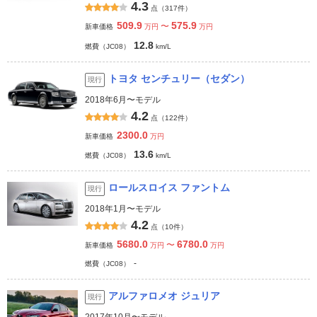
4.3
点（317件）
509.9
575.9
〜
新車価格
万円
万円
12.8
燃費（JC08）
km/L
トヨタ センチュリー（セダン）
現行
2018年6月〜モデル
4.2
点（122件）
2300.0
新車価格
万円
13.6
燃費（JC08）
km/L
ロールスロイス ファントム
現行
2018年1月〜モデル
4.2
点（10件）
5680.0
6780.0
〜
新車価格
万円
万円
-
燃費（JC08）
アルファロメオ ジュリア
現行