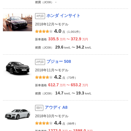
-
燃費（JC08）
ホンダ インサイト
3代目
2018年12月〜モデル
4.0
点（1,001件）
335.5
372.9
〜
新車価格
万円
万円
29.6
34.2
〜
燃費（JC08）
km/L
km/L
プジョー 508
2代目
2018年11月〜モデル
4.2
点（73件）
612.7
653.2
〜
新車価格
万円
万円
14.7
19.3
〜
燃費（JC08）
km/L
km/L
アウディ A8
現行
2018年10月〜モデル
4.4
点（98件）
1272.0
1598.0