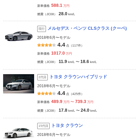
588.1
新車価格
万円
28.0
燃費（JC08）
km/L
メルセデス・ベンツ CLSクラス (クーペ)
現行
2018年6月〜モデル
4.4
点（117件）
1017.0
新車価格
万円
11.9
18.6
〜
燃費（JC08）
km/L
km/L
トヨタ クラウンハイブリッド
2代目
2018年6月〜モデル
4.4
点（425件）
489.9
739.3
〜
新車価格
万円
万円
17.8
24.0
〜
燃費（JC08）
km/L
km/L
トヨタ クラウン
15代目
2018年6月〜モデル