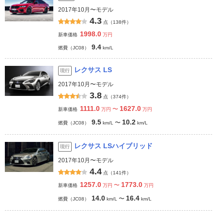
2017年10月〜モデル
4.3
点（138件）
1998.0
新車価格
万円
9.4
燃費（JC08）
km/L
レクサス LS
現行
2017年10月〜モデル
3.8
点（374件）
1111.0
1627.0
〜
新車価格
万円
万円
9.5
10.2
〜
燃費（JC08）
km/L
km/L
レクサス LSハイブリッド
現行
2017年10月〜モデル
4.4
点（141件）
1257.0
1773.0
〜
新車価格
万円
万円
14.0
16.4
〜
燃費（JC08）
km/L
km/L