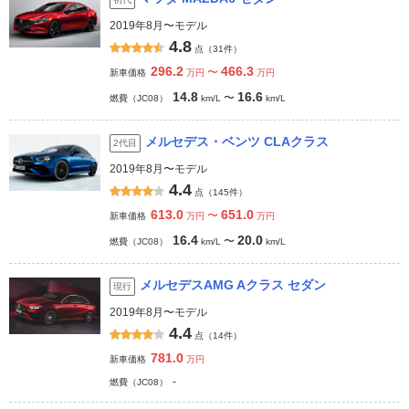
2019年8月〜モデル
4.8
点（31件）
296.2
466.3
〜
新車価格
万円
万円
14.8
16.6
〜
燃費（JC08）
km/L
km/L
メルセデス・ベンツ CLAクラス
2代目
2019年8月〜モデル
4.4
点（145件）
613.0
651.0
〜
新車価格
万円
万円
16.4
20.0
〜
燃費（JC08）
km/L
km/L
メルセデスAMG Aクラス セダン
現行
2019年8月〜モデル
4.4
点（14件）
781.0
新車価格
万円
-
燃費（JC08）