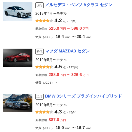
メルセデス・ベンツ Aクラス セダン
現行
2019年7月〜モデル
4.2
点（57件）
525.0
598.0
〜
新車価格
万円
万円
16.4
20.4
〜
燃費（JC08）
km/L
km/L
マツダ MAZDA3 セダン
初代
2019年5月〜モデル
4.5
点（122件）
288.8
326.6
〜
新車価格
万円
万円
-
燃費（JC08）
BMW 3シリーズ プラグインハイブリッド
現行
2019年5月〜モデル
4.3
点（45件）
887.0
新車価格
万円
15.0
16.7
〜
燃費（JC08）
km/L
km/L