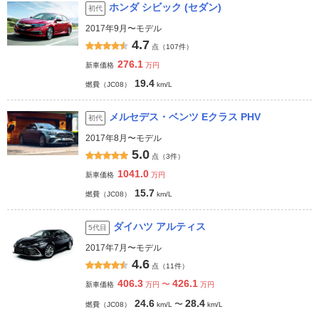
ホンダ シビック (セダン)
初代
2017年9月〜モデル
4.7
点（107件）
276.1
新車価格
万円
19.4
燃費（JC08）
km/L
メルセデス・ベンツ Eクラス PHV
初代
2017年8月〜モデル
5.0
点（3件）
1041.0
新車価格
万円
15.7
燃費（JC08）
km/L
ダイハツ アルティス
5代目
2017年7月〜モデル
4.6
点（11件）
406.3
426.1
〜
新車価格
万円
万円
24.6
28.4
〜
燃費（JC08）
km/L
km/L