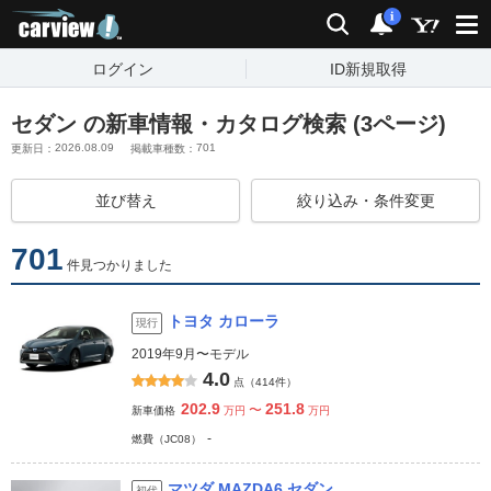
carview!
検索
通知
i
ログイン
ID新規取得
セダン の新車情報・カタログ検索 (3ページ)
2026.08.09
701
更新日：
掲載車種数：
並び替え
絞り込み・条件変更
701
件見つかりました
トヨタ カローラ
現行
2019年9月〜モデル
4.0
点（414件）
202.9
251.8
〜
新車価格
万円
万円
-
燃費（JC08）
マツダ MAZDA6 セダン
初代