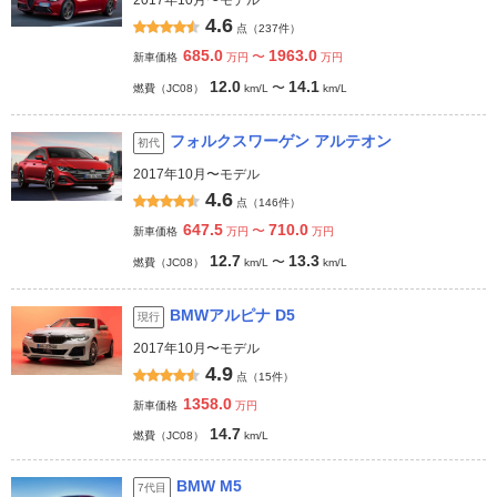
2017年10月〜モデル
4.6
点（237件）
685.0
1963.0
〜
新車価格
万円
万円
12.0
14.1
〜
燃費（JC08）
km/L
km/L
フォルクスワーゲン アルテオン
初代
2017年10月〜モデル
4.6
点（146件）
647.5
710.0
〜
新車価格
万円
万円
12.7
13.3
〜
燃費（JC08）
km/L
km/L
BMWアルピナ D5
現行
2017年10月〜モデル
4.9
点（15件）
1358.0
新車価格
万円
14.7
燃費（JC08）
km/L
BMW M5
7代目