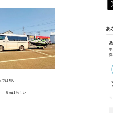
あ
申
愛
みでは無い
なと、５ｍは欲しい
※