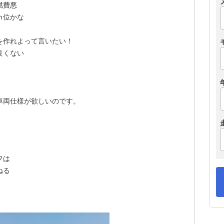
燃費悪
ｍ位かな
Ｄを作れよって言いたい！
良くない
O車両仕様が欲しいのです。
フは
跳ねる