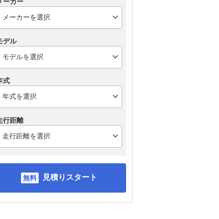
メーカー
モデル
年式
走行距離
見積りスタート