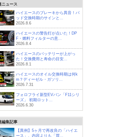
連ニュース
ハイエースのブレーキから異音！パ
ッド交換時期のサインと...
2026.8.6
ハイエースの警告灯が点いた！DP
F・燃料フィルターの意...
2026.8.4
ハイエースのバッテリーが上がっ
た！交換費用と寿命の目安...
2026.8.1
ハイエースのオイル交換時期は何k
m？ディーゼル・ガソリ...
2026.7.31
フォロフライ新型EVバン「F11シリ
ーズ」 初期ロット...
2026.6.30
連編集記事
【異例】5ヶ月で再改良の「ハイエ
ース」。内容よりも「買...