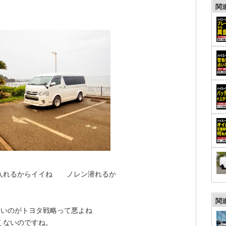
関
入れるからイイね ノレン潜れるか
関
ないのがトヨタ戦略って悪よね
くないのですね。