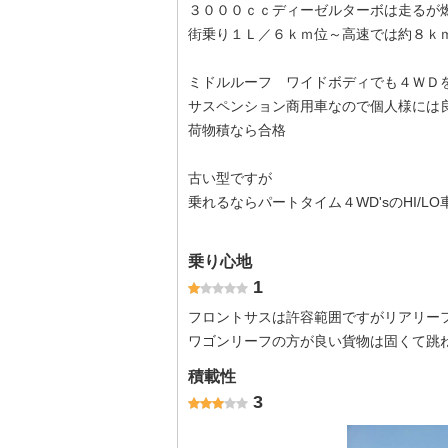
３０００ｃｃディーゼルターボは走るが
街乗り１Ｌ／６ｋｍ位～高速では約８ｋ
ミドルルーフ ワイドボディでも４Ｗ
サスペンション商用車なので個人様には
荷物積なら合格
古い型ですが
乗れるならパートタイム４WD'sのHI/L
乗り心地
1
フロントサスは許容範囲ですがリアリー
ワゴンリーフの方が良い貨物は固くて
積載性
3