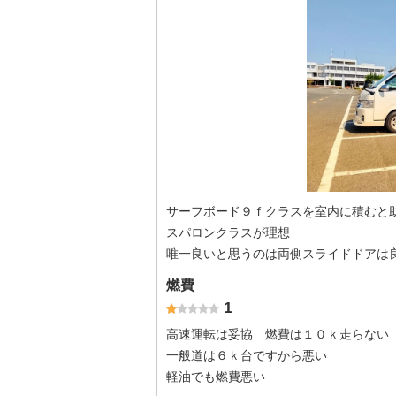
サーフボード９ｆクラスを室内に積むと
スパロンクラスが理想
唯一良いと思うのは両側スライドドアは
燃費
1
高速運転は妥協 燃費は１０ｋ走らない
一般道は６ｋ台ですから悪い
軽油でも燃費悪い