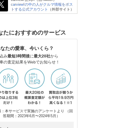
carview!の中の人がクルマ情報をポス
トする公式アカウント
（外部サイト）
なたにおすすめのサービス
あなたの愛車、今いくら？
込み
最短3時間後
に
最大20社
から
車の査定結果をWebでお知らせ！
1：本サービスで実施のアンケートより （回
答期間：2023年6月〜2024年5月）