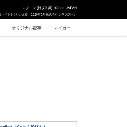
ログイン
[
新規取得
]
Yahoo! JAPAN
サイト5社との比較（2026年2月株式会社プラグ調べ）
オリジナル記事
マイカー