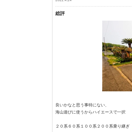
2022.4.24
総評
良いかなと思う事特にない、
海山遊びに使うからハイエースで一択
２０系６０系１００系２００系乗り継ぎ