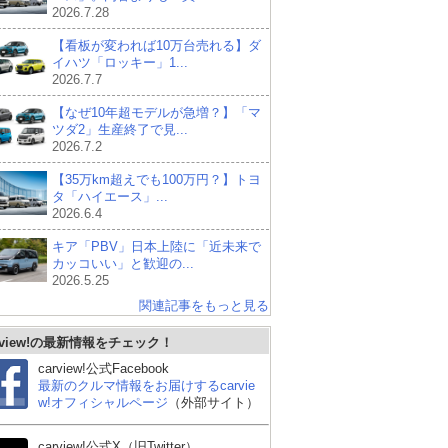
2026.7.28
【看板が変われば10万台売れる】ダ
イハツ「ロッキー」1...
2026.7.7
【なぜ10年超モデルが急増？】「マ
ツダ2」生産終了で見...
2026.7.2
【35万km超えでも100万円？】トヨ
タ「ハイエース」...
2026.6.4
キア「PBV」日本上陸に「近未来で
カッコいい」と歓迎の...
2026.5.25
関連記事をもっと見る
rview!の最新情報をチェック！
carview!公式Facebook
最新のクルマ情報をお届けするcarvie
w!オフィシャルページ
（外部サイト）
carview!公式X（旧Twitter）