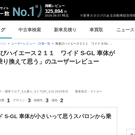
掲載レビュー
325,894
件
時点
※新車カタログのある自動車総合情報
2026.08.07
ログ
中古車検索
新車見積り
車買取
ニュース
スバン
ユーザーレビュー・評価一覧
海遊びハイエース２１１ ワイド S-GL ...
びハイエース２１１ ワイド S-GL 車体が
乗り換えて思う」のユーザーレビュー
フロア_5人乗り_5ドア(AT_3.0) 2015年式
乗車形式：マイカー
1
3
3
2
燃費
デザイン
積載性
価格
 S-GL 車体が小さいって思うスパロンから乗