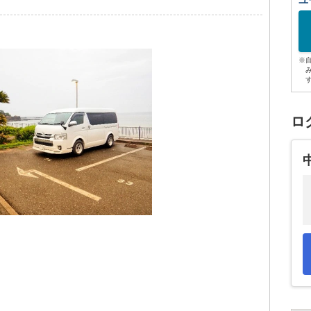
ユ
※
ロ