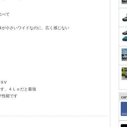
比べて
車体が小さいワイドなのに、広く感じない
９V
です、４Ｌｏだと最強
フ性能です
ca