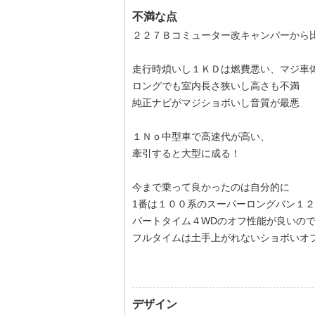
不満な点
２２７Ｂコミューター改キャンパーから
走行時煩いし１ＫＤは燃費悪い、マジ
ロングでも室内長さ狭いし高さも不満
純正ナビがマジショボいし音質が最悪
１Ｎｏ中型車で高速代が高い、
牽引すると大型に成る！
今まで乗って良かったのは自分的に
1番は１００系のスーパーロングバン１２
パートタイム４WDのオフ性能が良いの
フルタイムは土手上がれないショボいオ
デザイン