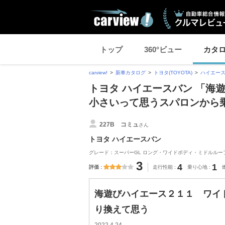
トップ
360°ビュー
カタ
carview!
新車カタログ
トヨタ(TOYOTA)
ハイエー
トヨタ ハイエースバン 「海遊
小さいって思うスパロンから
227B コミュ
さん
トヨタ ハイエースバン
グレード：スーパーGL ロング・ワイドボディ・ミドルルーフ・標準
3
4
1
評価
走行性能
乗り心地
海遊びハイエース２１１ ワイド
り換えて思う