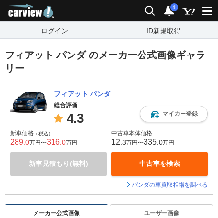
carview!
検索
通知
i
ログイン
ID新規取得
フィアット パンダ のメーカー公式画像ギャラ
リー
フィアット パンダ
総合評価
マイカー登録
4.3
新車価格
中古車本体価格
（税込）
289
316
12
335
.0
.0
.3
.0
万円〜
万円
万円〜
万円
新車見積もり(無料)
中古車を検索
パンダの車買取相場を調べる
メーカー公式画像
ユーザー画像