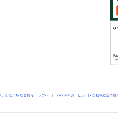
Fa
マ
車、旧モデル 総合情報 トップへ
|
carview![カービュー] - 自動車総合