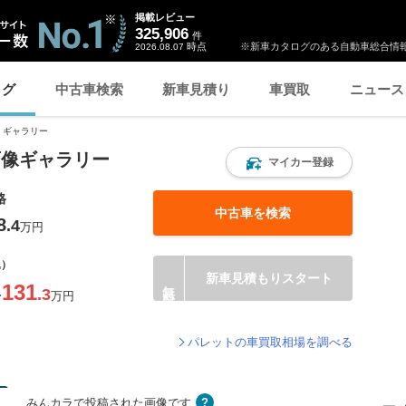
掲載レビュー
325,906
件
時点
※新車カタログのある自動車総合情報
2026.08.07
ログ
中古車検索
新車見積り
車買取
ニュース
ギャラリー
画像ギャラリー
マイカー登録
格
中古車を検索
8
.4
万円
込）
新車見積もりスタート
131
.3
〜
万円
パレットの車買取相場を調べる
みんカラで投稿された画像です