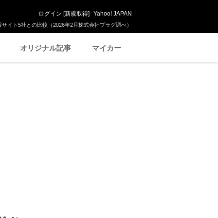
ログイン
[
新規取得
]
Yahoo! JAPAN
サイト5社との比較（2026年2月株式会社プラグ調べ）
オリジナル記事
マイカー