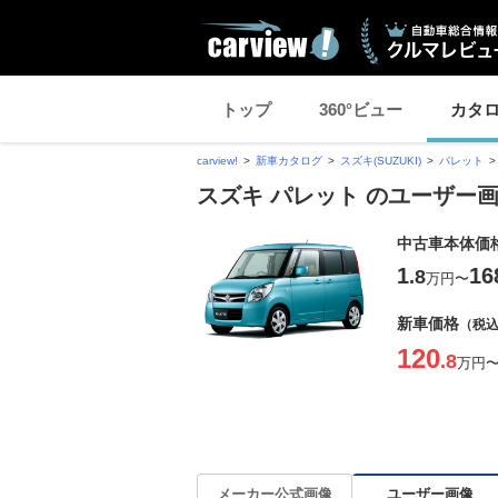
トップ
360°ビュー
カタ
carview!
新車カタログ
スズキ(SUZUKI)
パレット
スズキ パレット のユーザー
中古車本体価
1
16
.8
万円
〜
新車価格
（税
120
.8
万円
ユーザー画像
メーカー公式画像