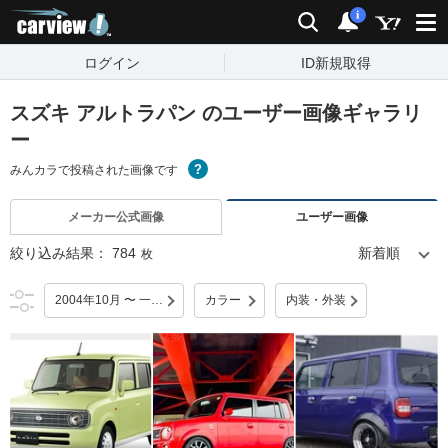
carview!
検索
通知
i
ログイン
ID新規取得
スズキ アルトラパン のユーザー画像ギャラリ
ー
みんカラで投稿された画像です
メーカー公式画像
ユーザー画像
絞り込み結果：
784
枚
2004年10月 〜 一部改良
カラー
内装・外装