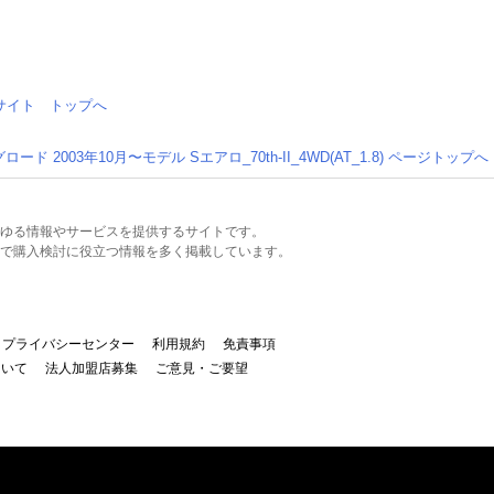
情報サイト トップへ
ード 2003年10月〜モデル Sエアロ_70th-II_4WD(AT_1.8) ページトップへ
るあらゆる情報やサービスを提供するサイトです。
で購入検討に役立つ情報を多く掲載しています。
プライバシーセンター
利用規約
免責事項
ついて
法人加盟店募集
ご意見・ご要望