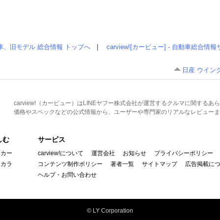
車、旧モデル 総合情報 トップへ
|
carview![カービュー] - 自動車総合
日産 ウイングロ
carview!（カービュー）はLINEヤフー株式会社が運営するクルマに関す
価格やスペックなどの公式情報から、ユーザーや専門家のリアルなレビューま
しむ
サービス
イカー
carview!について
運営会社
お知らせ
プライバシーポリシー
んカラ
コンテンツ制作ポリシー
著者一覧
サイトマップ
広告掲載に
ヘルプ・お問い合わせ
© LY Corporation