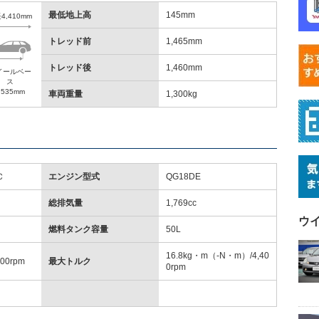
最低地上高
145mm
4,410mm
トレッド前
1,465mm
トレッド後
1,460mm
イールベー
ス
,535mm
車両重量
1,300kg
Ｃ
エンジン型式
QG18DE
総排気量
1,769cc
ウ
燃料タンク容量
50L
16.8kg・m（-N・m）/4,40
600rpm
最大トルク
0rpm