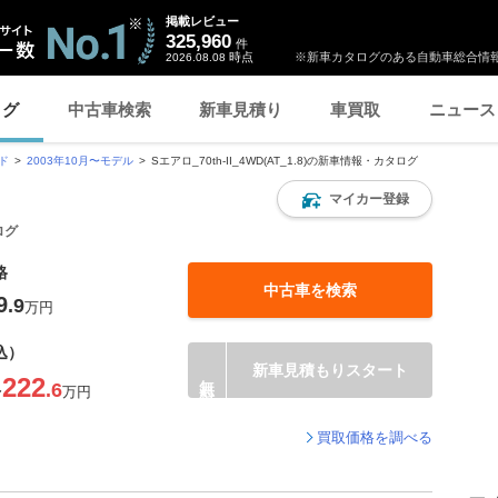
掲載レビュー
325,960
件
時点
※新車カタログのある自動車総合情報
2026.08.08
ログ
中古車検索
新車見積り
車買取
ニュース
ド
2003年10月〜モデル
Sエアロ_70th-II_4WD(AT_1.8)の新車情報・カタログ
マイカー登録
ログ
格
中古車を検索
9
.9
万円
込）
新車見積もりスタート
222
.6
〜
万円
買取価格を調べる