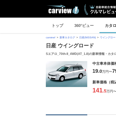
トップ
360°ビュー
カタ
carview!
新車カタログ
日産(NISSAN)
ウイングロー
日産 ウイングロード
Sエアロ_70th-II_4WD(AT_1.8)の新車情報・カタ
中古車本体価
19
7
.0
万円
〜
新車価格（税
141
.5
万円