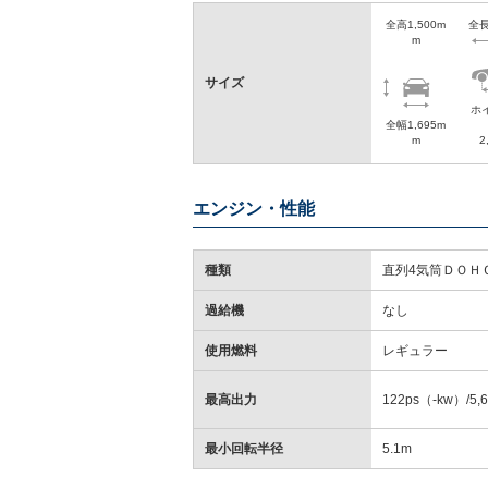
全高1,500m
全長
m
サイズ
ホ
全幅1,695m
m
2
エンジン・性能
種類
直列4気筒ＤＯＨ
過給機
なし
使用燃料
レギュラー
最高出力
122ps（-kw）/5,
最小回転半径
5.1m