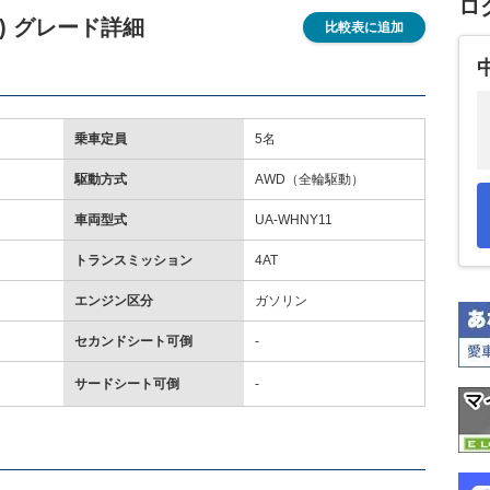
ロ
1.8) グレード詳細
比較表に追加
乗車定員
5名
駆動方式
AWD（全輪駆動）
車両型式
UA-WHNY11
トランスミッション
4AT
エンジン区分
ガソリン
セカンドシート可倒
-
サードシート可倒
-