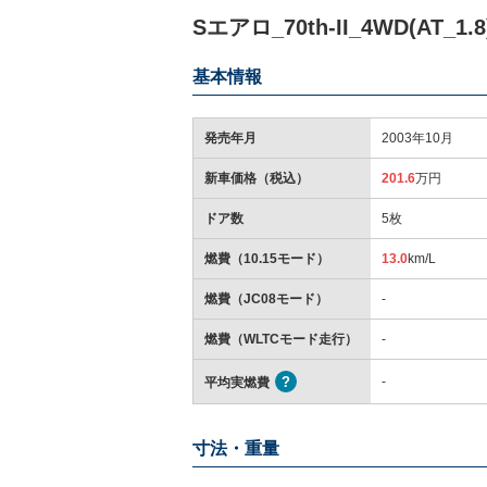
Sエアロ_70th-II_4WD(AT_
基本情報
発売年月
2003年10月
新車価格（税込）
201.6
万円
ドア数
5枚
燃費（10.15モード）
13.0
km/L
燃費（JC08モード）
-
燃費（WLTCモード走行）
-
-
平均実燃費
寸法・重量