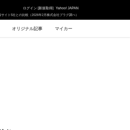
ログイン
[
新規取得
]
Yahoo! JAPAN
サイト5社との比較（2026年2月株式会社プラグ調べ）
オリジナル記事
マイカー