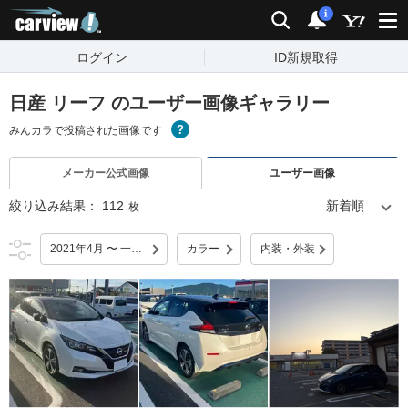
carview!
検索
通知
i
ログイン
ID新規取得
日産 リーフ のユーザー画像ギャラリー
みんカラで投稿された画像です
メーカー公式画像
ユーザー画像
絞り込み結果：
112
枚
2021年4月 〜 一部改良
カラー
内装・外装