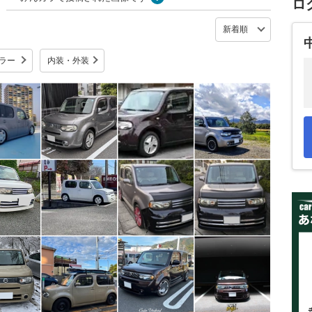
ロ
ラー
内装・外装