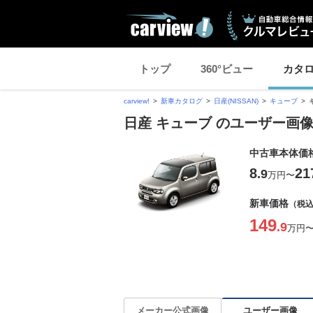
トップ
360°ビュー
カタ
carview!
新車カタログ
日産(NISSAN)
キューブ
日産 キューブ のユーザー画
中古車本体価
8
21
.9
万円
〜
新車価格
（税
149
.9
万円
ユーザー画像
メーカー公式画像