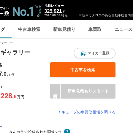
掲載レビュー
325,921
件
時点
※新車カタログのある自動車総合情報
2026.08.08
ログ
中古車検索
新車見積り
車買取
ニュース
ギャラリー
像ギャラリー
マイカー登録
格
中古車を検索
7
.0
万円
込）
新車見積もりスタート
228
.6
〜
万円
キューブの車買取相場を調べる
みんカラで投稿された画像です