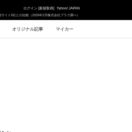
ログイン
[
新規取得
]
Yahoo! JAPAN
サイト5社との比較（2026年2月株式会社プラグ調べ）
オリジナル記事
マイカー