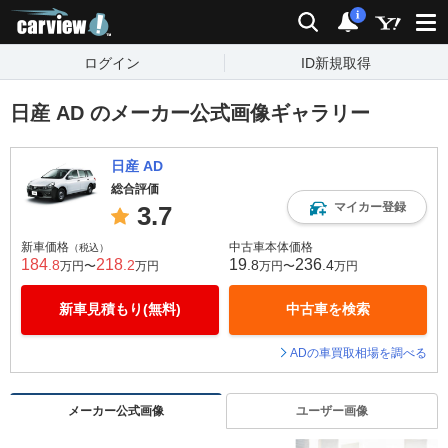
carview!
検索
通知
i
ログイン
ID新規取得
日産 AD のメーカー公式画像ギャラリー
日産 AD
総合評価
マイカー登録
3.7
新車価格
中古車本体価格
（税込）
184
218
19
236
.8
.2
.8
.4
万円〜
万円
万円〜
万円
新車見積もり(無料)
中古車を検索
ADの車買取相場を調べる
メーカー公式画像
ユーザー画像