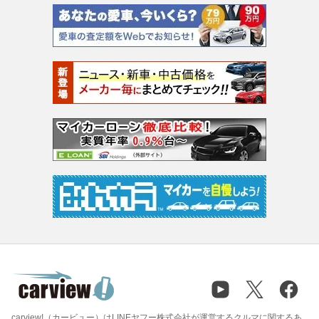
carview!（カービュー）はLINEヤフー株式会社が運営するクルマに関するあ