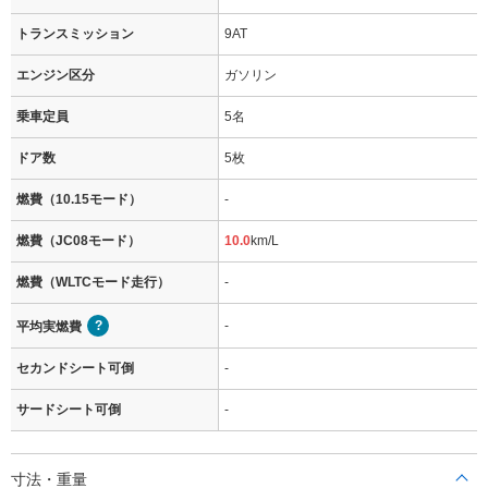
トランスミッション
9AT
エンジン区分
ガソリン
乗車定員
5名
ドア数
5枚
燃費（10.15モード）
-
燃費（JC08モード）
10.0
km/L
燃費（WLTCモード走行）
-
-
平均実燃費
セカンドシート可倒
-
サードシート可倒
-
寸法・重量