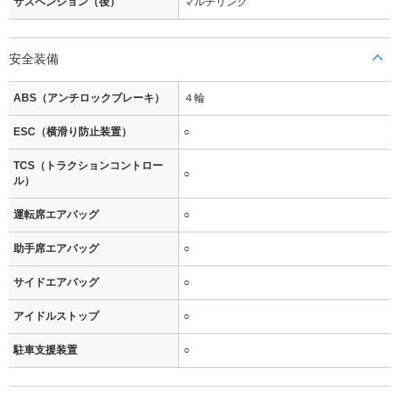
サスペンション（後）
マルチリンク
安全装備
ABS（アンチロックブレーキ）
４輪
ESC（横滑り防止装置）
○
TCS（トラクションコントロー
○
ル）
運転席エアバッグ
○
助手席エアバッグ
○
サイドエアバッグ
○
アイドルストップ
○
駐車支援装置
○