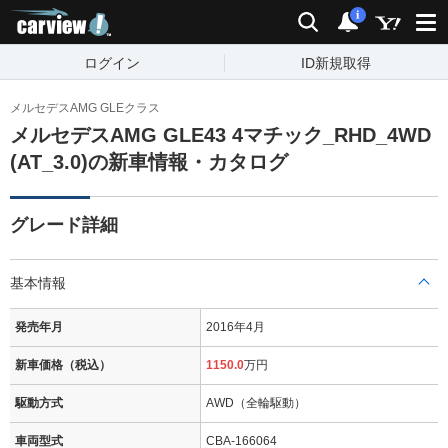
carview!
検索
通知
i
ログイン
ID新規取得
メルセデスAMG GLEクラス
メルセデスAMG GLE43 4マチック_RHD_4WD
(AT_3.0)の新車情報・カタログ
グレード詳細
基本情報
発売年月
2016年4月
新車価格（税込）
1150.0
万円
駆動方式
AWD（全輪駆動）
車両型式
CBA-166064