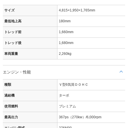
サイズ
4,815×1,950×1,765mm
最低地上高
180mm
トレッド前
1,660mm
トレッド後
1,680mm
車両重量
2,260kg
エンジン・性能
種類
Ｖ型6気筒ＤＯＨＣ
過給機
ターボ
使用燃料
プレミアム
最高出力
367ps（270kw）/6,000rpm