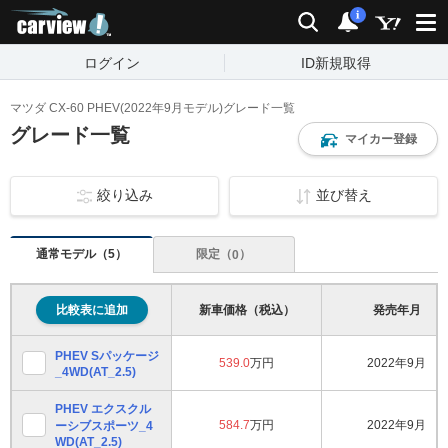
carview!
検索
通知
i
ログイン
ID新規取得
マツダ CX-60 PHEV(2022年9月モデル)グレード一覧
グレード一覧
マイカー登録
絞り込み
並び替え
通常モデル（
）
5
限定（
）
0
比較表に追加
新車価格（税込）
発売年月
PHEV Sパッケージ
539.0
万円
2022年9月
_4WD(AT_2.5)
PHEV エクスクル
584.7
万円
2022年9月
ーシブスポーツ_4
WD(AT_2.5)