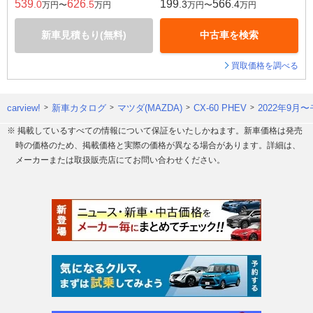
539
626
199
566
.0
.5
.3
.4
万円〜
万円
万円〜
万円
新車見積もり(無料)
中古車を検索
買取価格を調べる
carview!
新車カタログ
マツダ(MAZDA)
CX-60 PHEV
2022年9月
※ 掲載しているすべての情報について保証をいたしかねます。新車価格は発売
時の価格のため、掲載価格と実際の価格が異なる場合があります。詳細は、
メーカーまたは取扱販売店にてお問い合わせください。