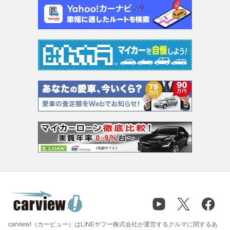
carview!（カービュー）はLINEヤフー株式会社が運営するクルマに関するあ