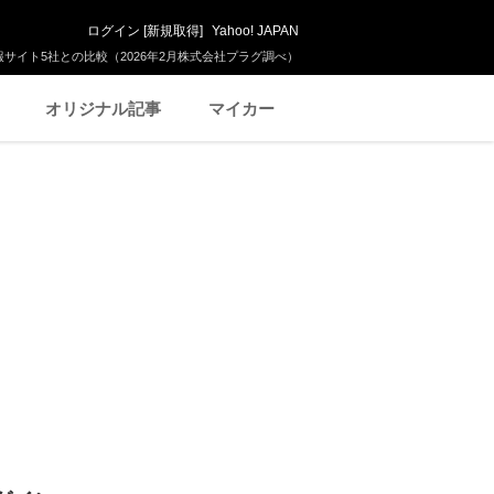
ログイン
[
新規取得
]
Yahoo! JAPAN
サイト5社との比較（2026年2月株式会社プラグ調べ）
オリジナル記事
マイカー