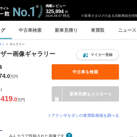
掲載レビュー
325,894
件
時点
※新車カタログのある自動車総合情報
2026.08.07
ログ
中古車検索
新車見積り
車買取
ニュース
ダン
ギャラリー
ーザー画像ギャラリー
マイカー登録
格
中古車を検索
74
.0
万円
込）
新車見積もりスタート
419
.0
〜
万円
アテンザセダンの車買取相場を調べる
みんカラで投稿された画像です