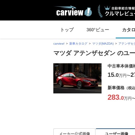
トップ
360°ビュー
カタ
carview!
新車カタログ
マツダ(MAZDA)
アテンザセ
マツダ アテンザセダン のユ
中古車本体価
15
2
.0
万円
〜
新車価格
（税
283
.0
万円
ユーザー画像
メーカー公式画像