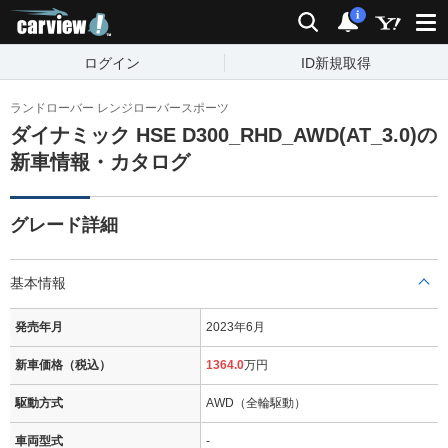
carview!
検索
通知
i
ログイン
ID新規取得
ランドローバー レンジローバースポーツ
ダイナミック HSE D300_RHD_AWD(AT_3.0)の
新車情報・カタログ
グレード詳細
基本情報
発売年月
2023年6月
新車価格（税込）
1364.0
万円
駆動方式
AWD（全輪駆動）
車両型式
-