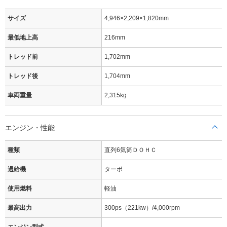
サイズ
4,946×2,209×1,820mm
最低地上高
216mm
トレッド前
1,702mm
トレッド後
1,704mm
車両重量
2,315kg
エンジン・性能
種類
直列6気筒ＤＯＨＣ
過給機
ターボ
使用燃料
軽油
最高出力
300ps（221kw）/4,000rpm