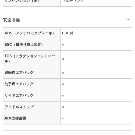
サスペンション（後）
マルチリンク
安全装備
ABS（アンチロックブレーキ）
EBD付
ESC（横滑り防止装置）
○
TCS（トラクションコントロー
○
ル）
運転席エアバッグ
○
助手席エアバッグ
○
サイドエアバッグ
○
アイドルストップ
○
駐車支援装置
○