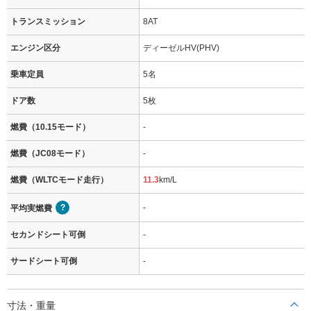
トランスミッション
8AT
エンジン区分
ディーゼルHV(PHV)
乗車定員
5名
ドア数
5枚
燃費（10.15モード）
-
燃費（JC08モード）
-
燃費（WLTCモード走行）
11.3
km/L
-
平均実燃費
セカンドシート可倒
-
サードシート可倒
-
寸法・重量