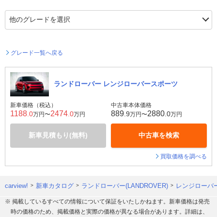
グレード一覧へ戻る
ランドローバー レンジローバースポーツ
新車価格（税込）
中古車本体価格
1188
2474
889
2880
.0
.0
.9
.0
万円〜
万円
万円〜
万円
新車見積もり(無料)
中古車を検索
買取価格を調べる
carview!
新車カタログ
ランドローバー(LANDROVER)
レンジローバ
※ 掲載しているすべての情報について保証をいたしかねます。新車価格は発売
時の価格のため、掲載価格と実際の価格が異なる場合があります。詳細は、