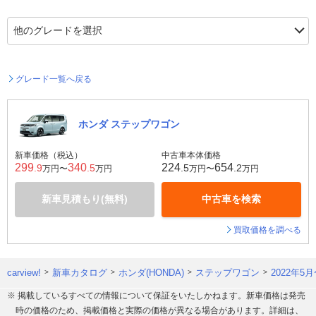
グレード一覧へ戻る
ホンダ ステップワゴン
新車価格（税込）
中古車本体価格
299
340
224
654
.9
.5
.5
.2
万円〜
万円
万円〜
万円
新車見積もり(無料)
中古車を検索
買取価格を調べる
carview!
新車カタログ
ホンダ(HONDA)
ステップワゴン
2022年5
※ 掲載しているすべての情報について保証をいたしかねます。新車価格は発売
時の価格のため、掲載価格と実際の価格が異なる場合があります。詳細は、