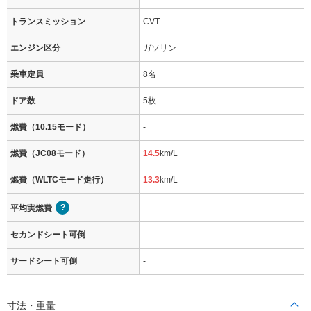
トランスミッション
CVT
エンジン区分
ガソリン
乗車定員
8名
ドア数
5枚
燃費（10.15モード）
-
燃費（JC08モード）
14.5
km/L
燃費（WLTCモード走行）
13.3
km/L
-
平均実燃費
セカンドシート可倒
-
サードシート可倒
-
寸法・重量