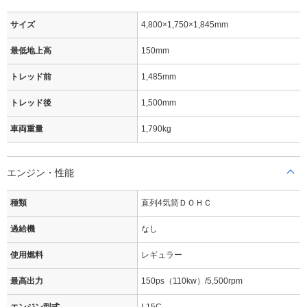
サイズ
4,800×1,750×1,845mm
最低地上高
150mm
トレッド前
1,485mm
トレッド後
1,500mm
車両重量
1,790kg
エンジン・性能
種類
直列4気筒ＤＯＨＣ
過給機
なし
使用燃料
レギュラー
最高出力
150ps（110kw）/5,500rpm