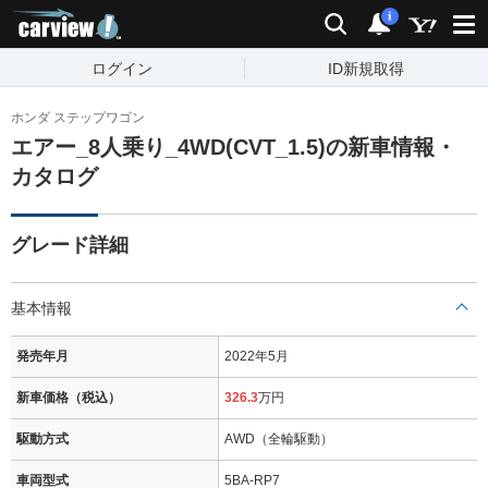
carview!
検索
通知
i
ログイン
ID新規取得
ホンダ ステップワゴン
エアー_8人乗り_4WD(CVT_1.5)の新車情報・
カタログ
グレード詳細
基本情報
発売年月
2022年5月
新車価格（税込）
326.3
万円
駆動方式
AWD（全輪駆動）
車両型式
5BA-RP7