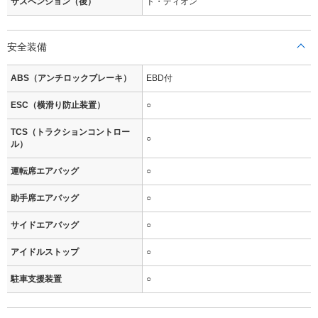
サスペンション（後）
ド・ディオン
安全装備
ABS（アンチロックブレーキ）
EBD付
ESC（横滑り防止装置）
○
TCS（トラクションコントロー
○
ル）
運転席エアバッグ
○
助手席エアバッグ
○
サイドエアバッグ
○
アイドルストップ
○
駐車支援装置
○