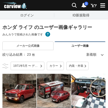
carview!
検索
通知
i
ログイン
ID新規取得
ホンダ ライフ のユーザー画像ギャラリー
みんカラで投稿された画像です
メーカー公式画像
ユーザー画像
絞り込み結果：
23
枚
1971年5月 〜 デビュー
カラー
内装・外装