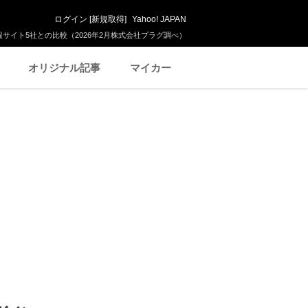
ログイン
[
新規取得
]
Yahoo! JAPAN
サイト5社との比較（2026年2月株式会社プラグ調べ）
オリジナル記事
マイカー