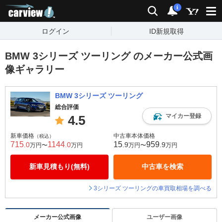
carview!
検索
通知
i
ログイン
ID新規取得
BMW 3シリーズ ツーリング のメーカー公式画
像ギャラリー
BMW 3シリーズ ツーリング
総合評価
マイカー登録
4.5
新車価格
中古車本体価格
（税込）
715
1144
15
959
.0
.0
.9
.9
万円〜
万円
万円〜
万円
新車見積もり(無料)
中古車を検索
3シリーズ ツーリングの車買取相場を調べる
メーカー公式画像
ユーザー画像