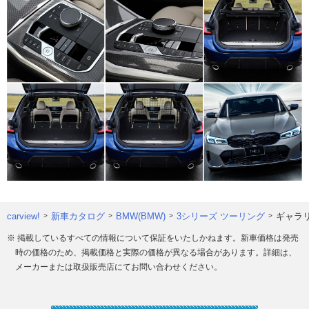
carview!
新車カタログ
BMW(BMW)
3シリーズ ツーリング
ギャラ
※ 掲載しているすべての情報について保証をいたしかねます。新車価格は発売
時の価格のため、掲載価格と実際の価格が異なる場合があります。詳細は、
メーカーまたは取扱販売店にてお問い合わせください。