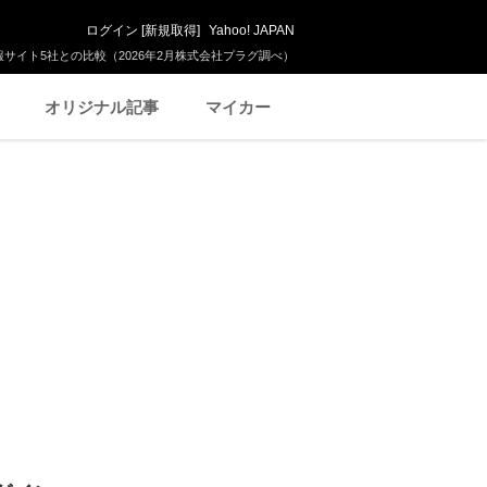
ログイン
[
新規取得
]
Yahoo! JAPAN
サイト5社との比較（2026年2月株式会社プラグ調べ）
オリジナル記事
マイカー