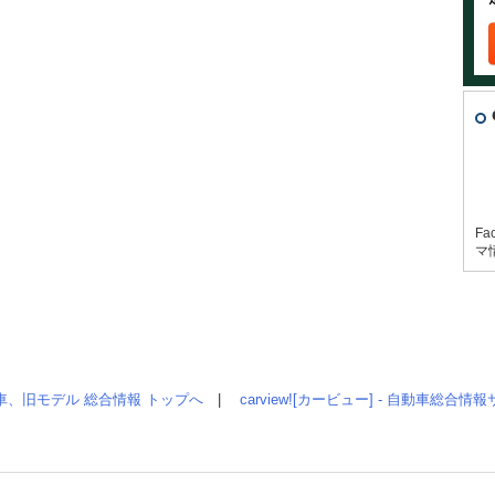
Fa
マ
車、旧モデル 総合情報 トップへ
|
carview![カービュー] - 自動車総合