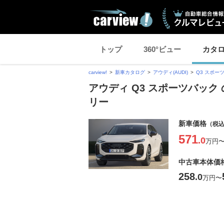
トップ
360°ビュー
カタ
carview!
新車カタログ
アウディ(AUDI)
Q3 スポー
アウディ Q3 スポーツバック
リー
新車価格
（税
571
.0
万円
中古車本体価
258
.0
万円
〜