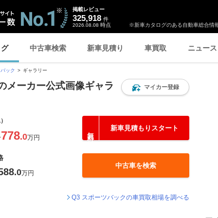
掲載レビュー
325,918
件
時点
※新車カタログのある自動車総合情報
2026.08.08
ログ
中古車検索
新車見積り
車買取
ニュース
ツバック
ギャラリー
 のメーカー公式画像ギャラ
マイカー登録
込）
新車見積もりスタート
778
.0
〜
万円
格
中古車を検索
588
.0
万円
Q3 スポーツバックの車買取相場を調べる