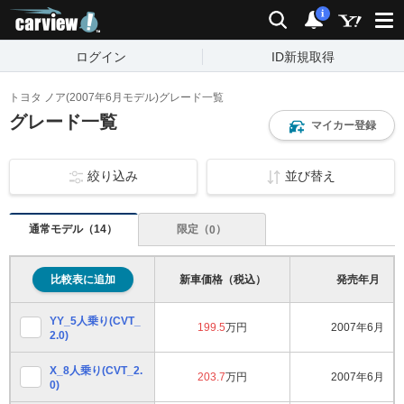
carview!
検索
通知
i
ログイン
ID新規取得
トヨタ ノア(2007年6月モデル)グレード一覧
グレード一覧
マイカー登録
絞り込み
並び替え
通常モデル（
）
14
限定（
）
0
比較表に追加
新車価格（税込）
発売年月
YY_5人乗り(CVT_
199.5
万円
2007年6月
2.0)
X_8人乗り(CVT_2.
203.7
万円
2007年6月
0)