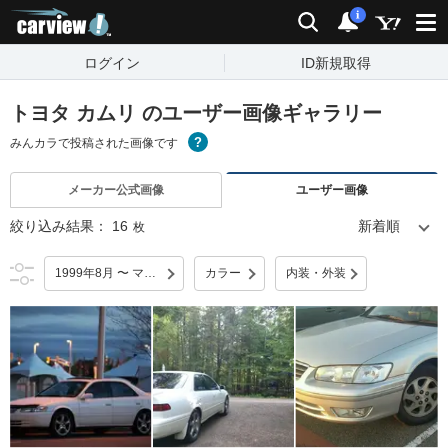
carview!
検索
通知
i
ログイン
ID新規取得
トヨタ カムリ のユーザー画像ギャラリー
みんカラで投稿された画像です
メーカー公式画像
ユーザー画像
絞り込み結果：
16
枚
1999年8月 〜 マイナーチェンジ
カラー
内装・外装