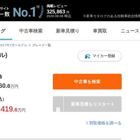
掲載レビュー
325,863
件
時点
※新車カタログのある自動車総合情報
2026.08.06
ログ
中古車検索
新車見積り
車買取
ニュース
2017年7月〜モデル
グレード一覧
ル)
マイカー登録
格
中古車を検索
60
.6
万円
込）
新車見積もりスタート
419
.6
〜
万円
買取価格を調べる