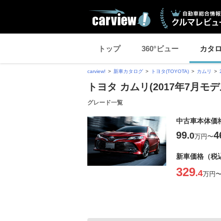
トップ
360°ビュー
カタ
carview!
新車カタログ
トヨタ(TOYOTA)
カムリ
トヨタ カムリ(2017年7月モデ
グレード一覧
中古車本体価
99
4
.0
万円
〜
新車価格（税
329
.4
万円