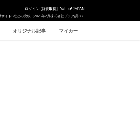
ログイン
[
新規取得
]
Yahoo! JAPAN
サイト5社との比較（2026年2月株式会社プラグ調べ）
オリジナル記事
マイカー