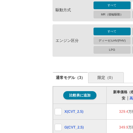
すべて
駆動方式
MR（後輪駆動）
すべて
エンジン区分
ディーゼルHV(PHV)
LPG
通常モデル（
3
）
限定（
0
）
新車価格（
比較表に追加
安
高
X(CVT_2.5)
329.4
万
G(CVT_2.5)
349.9
万