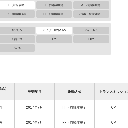
FF（前輪駆動）
FR（後輪駆動）
MF（前輪駆動）
RF（前輪駆動）
RR（後輪駆動）
AWD（全輪駆動）
ガソリン
ガソリンHV(PHV)
ディーゼル
天然ガス
EV
FCV
その他
税込）
発売年月
駆動方式
トランスミッショ
円
2017年7月
FF（前輪駆動）
CVT
円
2017年7月
FF（前輪駆動）
CVT