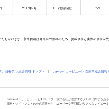
円
2017年7月
FF（前輪駆動）
CVT
いたしかねます。新車価格は発売時の価格のため、掲載価格と実際の価格が
車、旧モデル 総合情報 トップへ
|
carview![カービュー] - 自動車総合
carview!（カービュー）はLINEヤフー株式会社が運営するクルマに関す
価格やスペックなどの公式情報から、ユーザーや専門家のリアルなレビューま