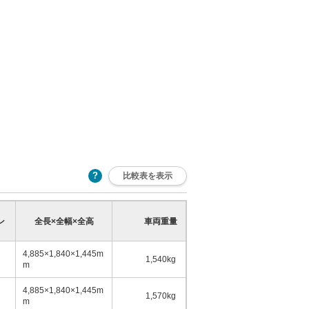
比較表を表示
乗車定員
ン
全長×全幅×全高
車両重量
少
多
4,885×1,840×1,445m
1,540kg
5名
m
4,885×1,840×1,445m
1,570kg
5名
m