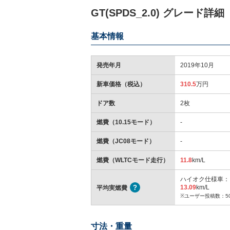
GT(SPDS_2.0) グレード詳細
基本情報
発売年月
2019年10月
新車価格（税込）
310.5
万円
ドア数
2枚
燃費（10.15モード）
-
燃費（JC08モード）
-
燃費（WLTCモード走行）
11.8
km/L
ハイオク仕様車：
13.09
km/L
平均実燃費
※ユーザー投稿数：5
寸法・重量