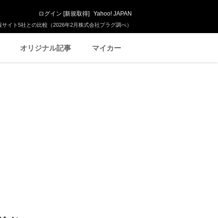
ログイン
[
新規取得
]
Yahoo! JAPAN
サイト5社との比較（2026年2月株式会社プラグ調べ）
オリジナル記事
マイカー