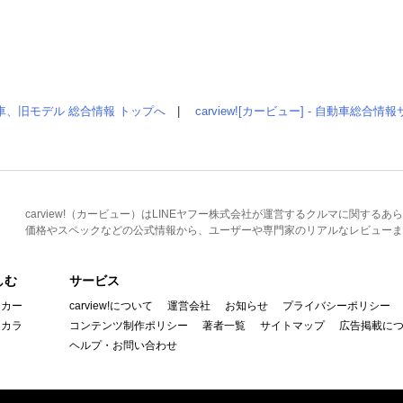
車、旧モデル 総合情報 トップへ
|
carview![カービュー] - 自動車総合
carview!（カービュー）はLINEヤフー株式会社が運営するクルマに関す
価格やスペックなどの公式情報から、ユーザーや専門家のリアルなレビューま
しむ
サービス
イカー
carview!について
運営会社
お知らせ
プライバシーポリシー
んカラ
コンテンツ制作ポリシー
著者一覧
サイトマップ
広告掲載に
ヘルプ・お問い合わせ