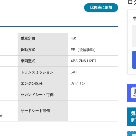
ロ
比較表に追加
乗車定員
4名
駆動方式
FR（後輪駆動）
車両型式
4BA-ZN6-H2E7
トランスミッション
6AT
エンジン区分
ガソリン
セカンドシート可倒
-
サードシート可倒
-
0件