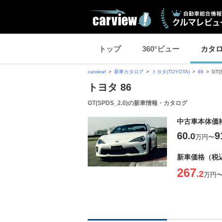
トップ
360°ビュー
カタ
carview!
新車カタログ
トヨタ(TOYOTA)
86
GT
トヨタ 86
GT(SPDS_2.0)の新車情報・カタログ
中古車本体価
60
9
.0
万円
〜
新車価格（税
267
.2
万円