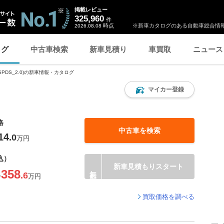
掲載レビュー
325,960
件
時点
※新車カタログのある自動車総合情報
2026.08.08
ログ
中古車検索
新車見積り
車買取
ニュース
(SPDS_2.0)の新車情報・カタログ
マイカー登録
格
中古車を検索
14
.0
万円
込）
新車見積もりスタート
358
.6
〜
万円
買取価格を調べる