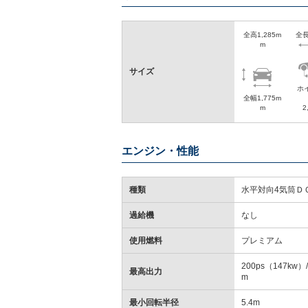
全高1,285m
全長
m
サイズ
ホ
全幅1,775m
m
2
エンジン・性能
種類
水平対向4気筒Ｄ
過給機
なし
使用燃料
プレミアム
200ps（147kw）/
最高出力
m
最小回転半径
5.4m