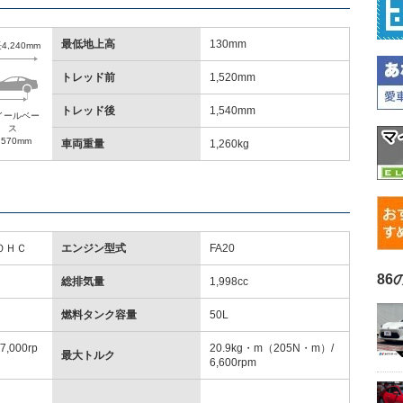
最低地上高
130mm
4,240mm
トレッド前
1,520mm
トレッド後
1,540mm
イールベー
ス
,570mm
車両重量
1,260kg
ＯＨＣ
エンジン型式
FA20
86
総排気量
1,998cc
燃料タンク容量
50L
7,000rp
20.9kg・m（205N・m）/
最大トルク
6,600rpm