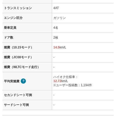
トランスミッション
4AT
エンジン区分
ガソリン
乗車定員
4名
ドア数
2枚
燃費（10.15モード）
14.5
km/L
燃費（JC08モード）
-
燃費（WLTCモード走行）
-
ハイオク仕様車：
12.72
km/L
平均実燃費
※ユーザー投稿数：1,194件
セカンドシート可倒
-
サードシート可倒
-