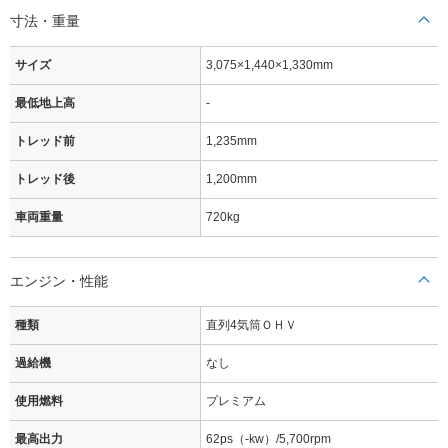
寸法・重量
サイズ
3,075×1,440×1,330mm
最低地上高
-
トレッド前
1,235mm
トレッド後
1,200mm
車両重量
720kg
エンジン・性能
種類
直列4気筒ＯＨＶ
過給機
なし
使用燃料
プレミアム
最高出力
62ps（-kw）/5,700rpm