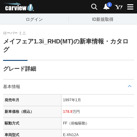
carview!
検索
通知
i
ログイン
ID新規取得
ローバー ミニ
メイフェア1.3i_RHD(MT)の新車情報・カタロ
グ
グレード詳細
基本情報
発売年月
1997年1月
新車価格（税込）
178.9
万円
駆動方式
FF（前輪駆動）
車両型式
E-XN12A