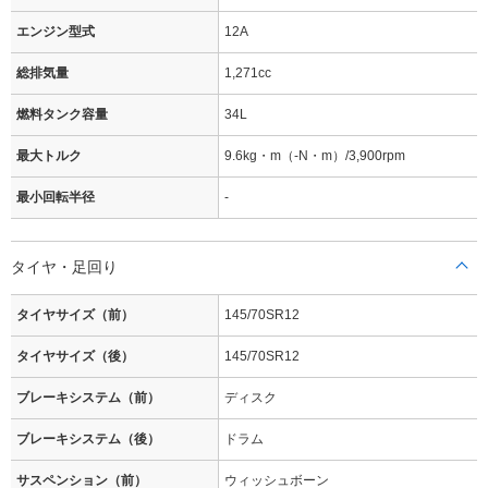
エンジン型式
12A
総排気量
1,271cc
燃料タンク容量
34L
最大トルク
9.6kg・m（-N・m）/3,900rpm
最小回転半径
-
タイヤ・足回り
タイヤサイズ（前）
145/70SR12
タイヤサイズ（後）
145/70SR12
ブレーキシステム（前）
ディスク
ブレーキシステム（後）
ドラム
サスペンション（前）
ウィッシュボーン