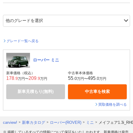
グレード一覧へ戻る
ローバー ミニ
新車価格（税込）
中古車本体価格
178
209
55
495
.9
.9
.0
.0
万円〜
万円
万円〜
万円
新車見積もり(無料)
中古車を検索
買取価格を調べる
carview!
新車カタログ
ローバー(ROVER)
ミニ
メイフェア1.3i_R
※ 掲載しているすべての情報について保証をいたしかねます。新車価格は発売