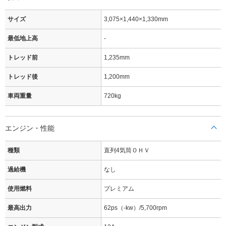
サイズ
3,075×1,440×1,330mm
最低地上高
-
トレッド前
1,235mm
トレッド後
1,200mm
車両重量
720kg
エンジン・性能
種類
直列4気筒ＯＨＶ
過給機
なし
使用燃料
プレミアム
最高出力
62ps（-kw）/5,700rpm