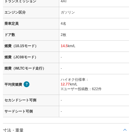
トランスミッション
4AT
エンジン区分
ガソリン
乗車定員
4名
ドア数
2枚
燃費（10.15モード）
14.5
km/L
燃費（JC08モード）
-
燃費（WLTCモード走行）
-
ハイオク仕様車：
12.77
km/L
平均実燃費
※ユーザー投稿数：622件
セカンドシート可倒
-
サードシート可倒
-
寸法・重量