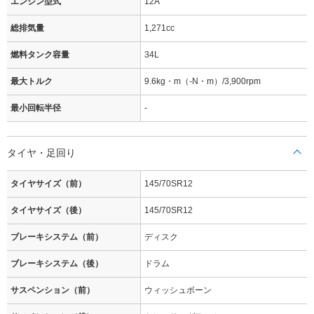
エンジン型式
12A
総排気量
1,271cc
燃料タンク容量
34L
最大トルク
9.6kg・m（-N・m）/3,900rpm
最小回転半径
-
タイヤ・足回り
タイヤサイズ（前）
145/70SR12
タイヤサイズ（後）
145/70SR12
ブレーキシステム（前）
ディスク
ブレーキシステム（後）
ドラム
サスペンション（前）
ウィッシュボーン