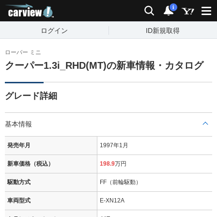
carview!
検索
通知
i
ログイン
ID新規取得
ローバー ミニ
クーパー1.3i_RHD(MT)の新車情報・カタログ
グレード詳細
基本情報
発売年月
1997年1月
新車価格（税込）
198.9
万円
駆動方式
FF（前輪駆動）
車両型式
E-XN12A