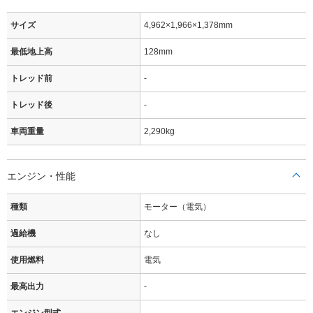
サイズ
4,962×1,966×1,378mm
最低地上高
128mm
トレッド前
-
トレッド後
-
車両重量
2,290kg
エンジン・性能
種類
モーター（電気）
過給機
なし
使用燃料
電気
最高出力
-