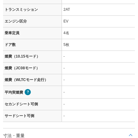
トランスミッション
2AT
エンジン区分
EV
乗車定員
4名
ドア数
5枚
燃費（10.15モード）
-
燃費（JC08モード）
-
燃費（WLTCモード走行）
-
-
平均実燃費
セカンドシート可倒
-
サードシート可倒
-
寸法・重量