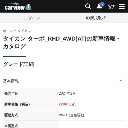
carview!
検索
通知
i
ログイン
ID新規取得
ポルシェ タイカン
タイカン ターボ_RHD_4WD(AT)の新車情報・
カタログ
グレード詳細
基本情報
発売年月
2024年2月
新車価格（税込）
2289.0
万円
駆動方式
AWD（全輪駆動）
車両型式
-