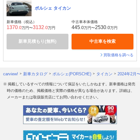
ポルシェ タイカン
新車価格（税込）
中古車本体価格
1370
3132
445
2530
.0
.0
.0
.0
万円〜
万円
万円〜
万円
新車見積もり(無料)
中古車を検索
買取価格を調べる
carview!
新車カタログ
ポルシェ(PORSCHE)
タイカン
2024年2月
※ 掲載しているすべての情報について保証をいたしかねます。新車価格は発売
時の価格のため、掲載価格と実際の価格が異なる場合があります。詳細は、
メーカーまたは取扱販売店にてお問い合わせください。