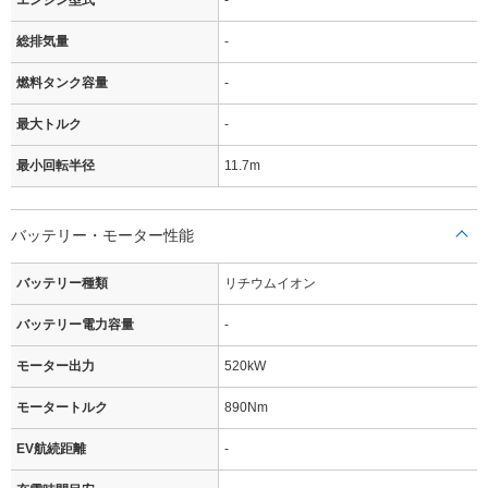
エンジン型式
-
総排気量
-
燃料タンク容量
-
最大トルク
-
最小回転半径
11.7m
バッテリー・モーター性能
バッテリー種類
リチウムイオン
バッテリー電力容量
-
モーター出力
520kW
モータートルク
890Nm
EV航続距離
-