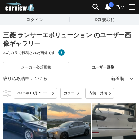
carview!
検索
通知
i
ログイン
ID新規取得
三菱 ランサーエボリューション のユーザー画
像ギャラリー
みんカラで投稿された画像です
メーカー公式画像
ユーザー画像
絞り込み結果：
177
枚
2008年10月 〜 一部改良
カラー
内装・外装