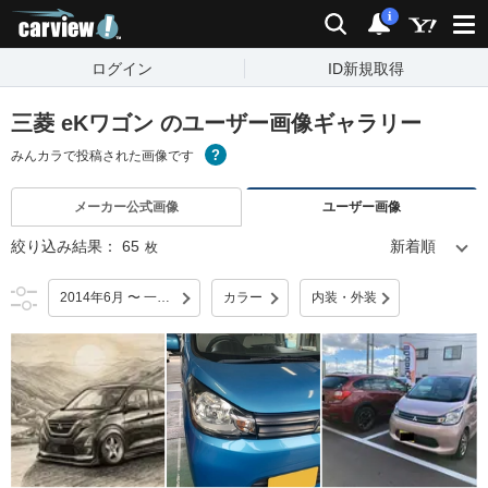
carview!
検索
通知
i
ログイン
ID新規取得
三菱 eKワゴン のユーザー画像ギャラリー
みんカラで投稿された画像です
メーカー公式画像
ユーザー画像
絞り込み結果：
65
枚
2014年6月 〜 一部改良
カラー
内装・外装