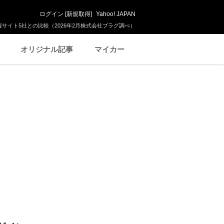
ログイン
[
新規取得
]
Yahoo! JAPAN
サイト5社との比較（2026年2月株式会社プラグ調べ）
オリジナル記事
マイカー