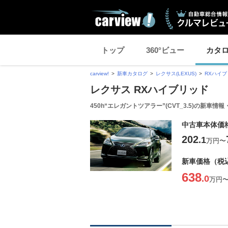
トップ
360°ビュー
カタ
carview!
新車カタログ
レクサス(LEXUS)
RXハイ
レクサス RXハイブリッド
450h“エレガントツアラー”(CVT_3.5)の新車情
中古車本体価
202
.1
万円
〜
新車価格（税
638
.0
万円