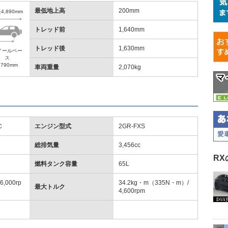
最低地上高
200mm
4,890mm
トレッド前
1,640mm
トレッド後
1,630mm
イールベー
ス
,790mm
車両重量
2,070kg
Ｃ
エンジン型式
2GR-FXS
総排気量
3,456cc
R
燃料タンク容量
65L
6,000rp
34.2kg・m（335N・m）/
最大トルク
4,600rpm