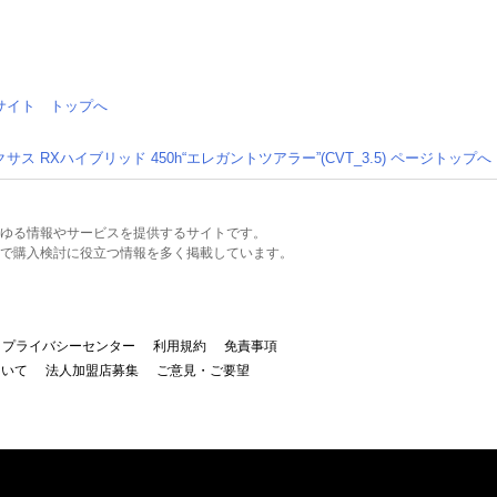
情報サイト トップへ
クサス RXハイブリッド 450h“エレガントツアラー”(CVT_3.5) ページトップへ
るあらゆる情報やサービスを提供するサイトです。
で購入検討に役立つ情報を多く掲載しています。
プライバシーセンター
利用規約
免責事項
ついて
法人加盟店募集
ご意見・ご要望