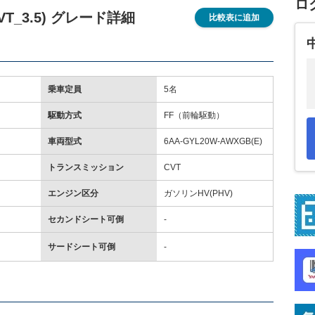
ロ
T_3.5) グレード詳細
比較表に追加
乗車定員
5名
駆動方式
FF（前輪駆動）
車両型式
6AA-GYL20W-AWXGB(E)
トランスミッション
CVT
エンジン区分
ガソリンHV(PHV)
セカンドシート可倒
-
サードシート可倒
-