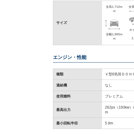
全高1,710m
全長
m
サイズ
ホ
全幅1,895m
2
m
エンジン・性能
種類
Ｖ型6気筒ＤＯＨ
過給機
なし
使用燃料
プレミアム
262ps（193kw）/
最高出力
m
最小回転半径
5.9m