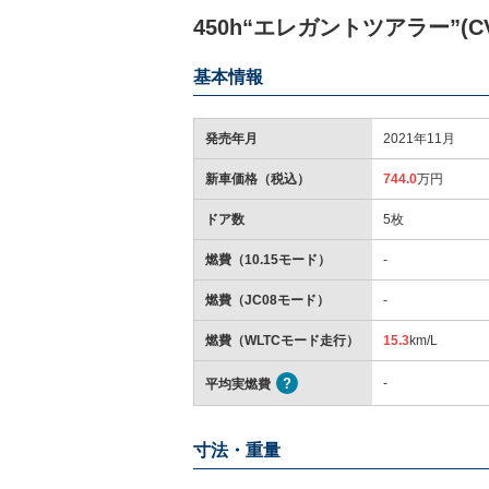
450h“エレガントツアラー”(CV
基本情報
発売年月
2021年11月
新車価格（税込）
744.0
万円
ドア数
5枚
燃費（10.15モード）
-
燃費（JC08モード）
-
燃費（WLTCモード走行）
15.3
km/L
-
平均実燃費
寸法・重量