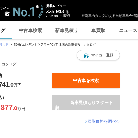
掲載レビュー
325,943
件
時点
※新車カタログのある自動車総合情報
2026.08.08
ログ
中古車検索
新車見積り
車買取
ニュース
ブリッド
450h“エレガントツアラー”(CVT_3.5)の新車情報・カタログ
マイカー登録
報・カタログ
格
中古車を検索
741
.0
万円
込）
新車見積もりスタート
877
.0
〜
万円
買取価格を調べる