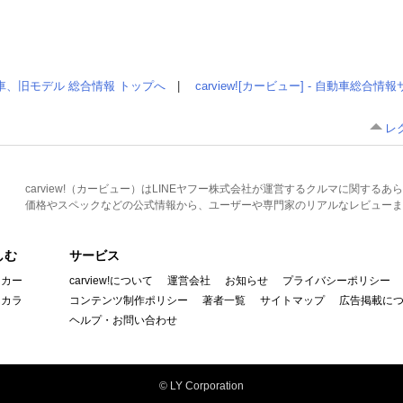
車、旧モデル 総合情報 トップへ
|
carview![カービュー] - 自動車総合
レ
carview!（カービュー）はLINEヤフー株式会社が運営するクルマに関す
価格やスペックなどの公式情報から、ユーザーや専門家のリアルなレビューま
しむ
サービス
イカー
carview!について
運営会社
お知らせ
プライバシーポリシー
んカラ
コンテンツ制作ポリシー
著者一覧
サイトマップ
広告掲載に
ヘルプ・お問い合わせ
© LY Corporation