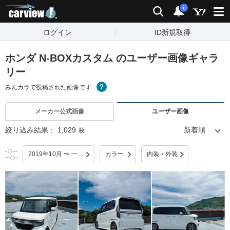
carview!
検索
通知
i
ログイン
ID新規取得
ホンダ N-BOXカスタム のユーザー画像ギャラ
リー
みんカラで投稿された画像です
メーカー公式画像
ユーザー画像
絞り込み結果：
1,029
枚
2019年10月 〜 一部改良
カラー
内装・外装