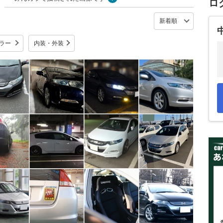
ロ
ラー
内装・外装