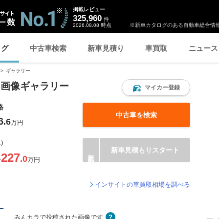
掲載レビュー
325,960
件
時点
※新車カタログのある自動車総合情報
2026.08.08
ログ
中古車検索
新車見積り
車買取
ニュース
ギャラリー
ー画像ギャラリー
マイカー登録
格
中古車を検索
6
.6
万円
込）
新車見積もりスタート
227
.0
〜
万円
インサイトの車買取相場を調べる
みんカラで投稿された画像です