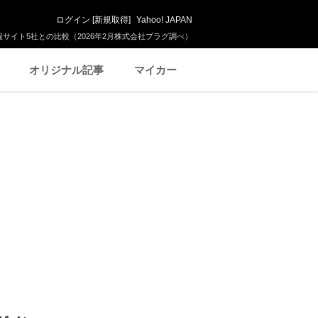
ログイン
[
新規取得
]
Yahoo! JAPAN
サイト5社との比較（2026年2月株式会社プラグ調べ）
オリジナル記事
マイカー