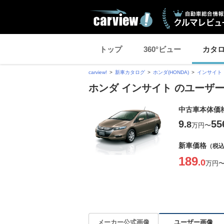
トップ
360°ビュー
カタ
carview!
新車カタログ
ホンダ(HONDA)
インサイト
ホンダ インサイト のユーザ
中古車本体価
9
55
.8
万円
〜
新車価格
（税
189
.0
万円
ユーザー画像
メーカー公式画像