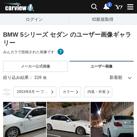
carview!
検索
通知
i
ログイン
ID新規取得
BMW 5シリーズ セダン のユーザー画像ギャラ
リー
みんカラで投稿された画像です
メーカー公式画像
ユーザー画像
絞り込み結果：
228
枚
2003年8月 〜 フルモデルチェンジ
カラー
内装・外装