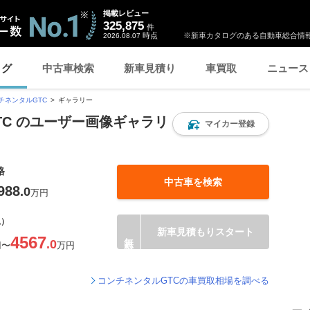
掲載レビュー
325,875
件
時点
※新車カタログのある自動車総合情報
2026.08.07
ログ
中古車検索
新車見積り
車買取
ニュース
チネンタルGTC
ギャラリー
TC のユーザー画像ギャラリ
マイカー登録
格
中古車を検索
988
.0
万円
込）
新車見積もりスタート
4567
.0
円
〜
万円
コンチネンタルGTCの車買取相場を調べる