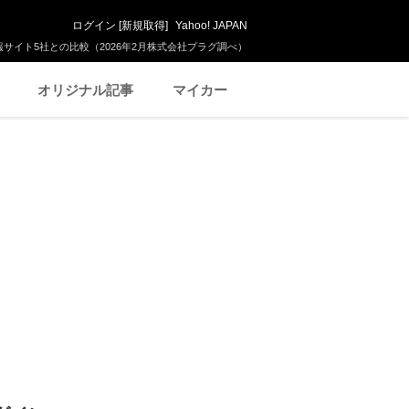
ログイン
[
新規取得
]
Yahoo! JAPAN
サイト5社との比較（2026年2月株式会社プラグ調べ）
オリジナル記事
マイカー