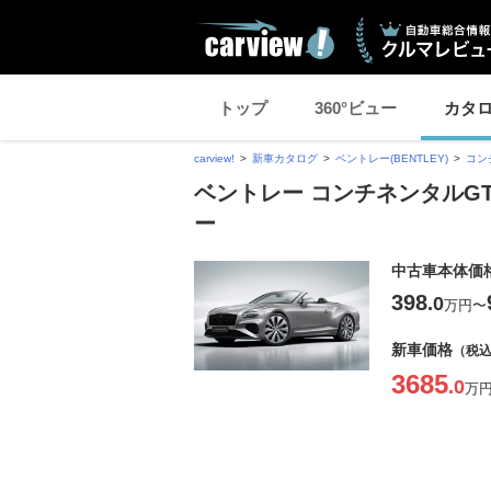
トップ
360°ビュー
カタ
carview!
新車カタログ
ベントレー(BENTLEY)
コン
ベントレー コンチネンタルG
ー
中古車本体価
398
.0
万円
〜
新車価格
（税
3685
.0
万