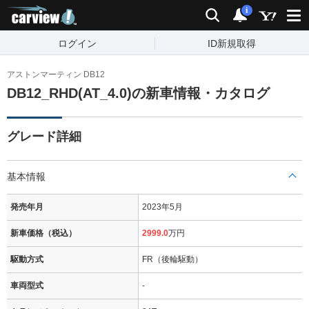
carview!
検索
通知
i
ログイン
ID新規取得
アストンマーティン DB12
DB12_RHD(AT_4.0)の新車情報・カタログ
グレード詳細
基本情報
発売年月
2023年5月
新車価格（税込）
2999.0
万円
駆動方式
FR（後輪駆動）
車両型式
-