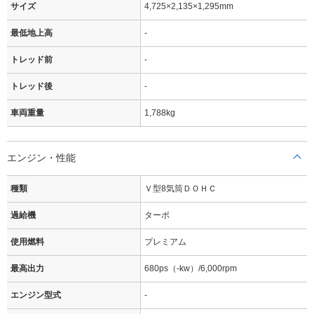
サイズ
4,725×2,135×1,295mm
最低地上高
-
トレッド前
-
トレッド後
-
車両重量
1,788kg
エンジン・性能
種類
Ｖ型8気筒ＤＯＨＣ
過給機
ターボ
使用燃料
プレミアム
最高出力
680ps（-kw）/6,000rpm
エンジン型式
-