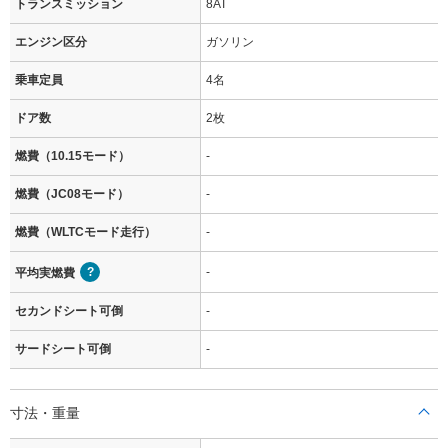
トランスミッション
8AT
エンジン区分
ガソリン
乗車定員
4名
ドア数
2枚
燃費（10.15モード）
-
燃費（JC08モード）
-
燃費（WLTCモード走行）
-
-
平均実燃費
セカンドシート可倒
-
サードシート可倒
-
寸法・重量