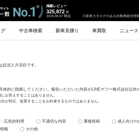
掲載レビュー
325,872
件
時点
※新車カタログのある自動車総合情報
2026.08.07
ログ
中古車検索
新車見積り
車買取
ニュース
は必須入力項目です。
具体的に指摘してください。報告いただいた内容がLINEヤフー株式会社以外
個別にお答えすることはありません。
式会社が対応、処置することをお約束するものではありません。
・広告的利用
不適切な内容
重複投稿
成人向けの
情報
その他