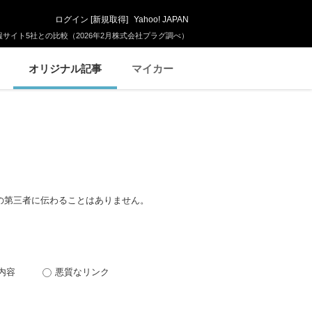
ログイン
[
新規取得
]
Yahoo! JAPAN
サイト5社との比較（2026年2月株式会社プラグ調べ）
オリジナル記事
マイカー
の第三者に伝わることはありません。
内容
悪質なリンク