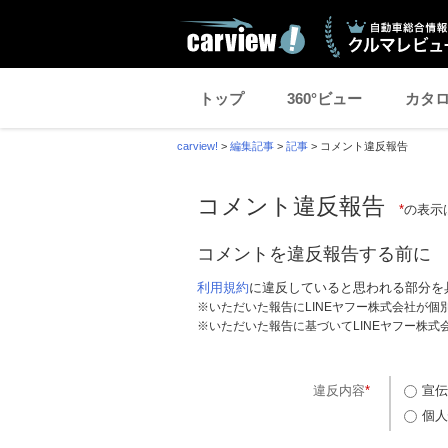
トップ
360°ビュー
カタ
carview!
>
編集記事
>
記事
>
コメント違反報告
コメント違反報告
*
の表示
コメントを違反報告する前に
利用規約
に違反していると思われる部分を
※いただいた報告にLINEヤフー株式会社が
※いただいた報告に基づいてLINEヤフー株
違反内容
*
宣伝
個人