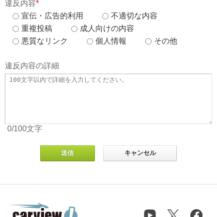
違反内容
*
宣伝・広告的利用
不適切な内容
重複投稿
成人向けの内容
悪質なリンク
個人情報
その他
違反内容の詳細
0
/100
文字