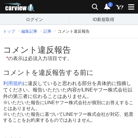
carview!
検索
通知
i
ログイン
ID新規取得
トップ
編集記事
記事
コメント違反報告
コメント違反報告
*
の表示は必須入力項目です。
コメントを違反報告する前に
利用規約
に違反していると思われる部分を具体的に指摘し
てください。報告いただいた内容がLINEヤフー株式会社以
外の第三者に伝わることはありません。
※いただいた報告にLINEヤフー株式会社が個別にお答えするこ
とはありません。
※いただいた報告に基づいてLINEヤフー株式会社が対応、処置
することをお約束するものではありません。