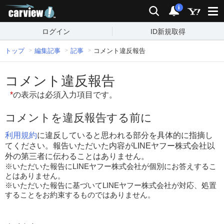
carview!
検索
通知
i
ログイン
ID新規取得
トップ
編集記事
記事
コメント違反報告
コメント違反報告
*
の表示は必須入力項目です。
コメントを違反報告する前に
利用規約
に違反していると思われる部分を具体的に指摘し
てください。報告いただいた内容がLINEヤフー株式会社以
外の第三者に伝わることはありません。
※いただいた報告にLINEヤフー株式会社が個別にお答えするこ
とはありません。
※いただいた報告に基づいてLINEヤフー株式会社が対応、処置
することをお約束するものではありません。