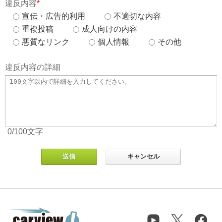
違反内容
*
宣伝・広告的利用
不適切な内容
重複投稿
成人向けの内容
悪質なリンク
個人情報
その他
違反内容の詳細
0
/100
文字