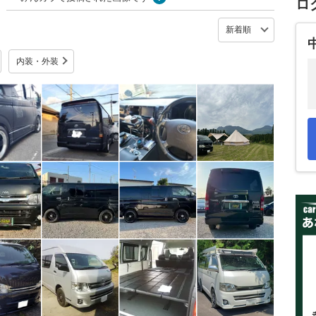
ロ
内装・外装