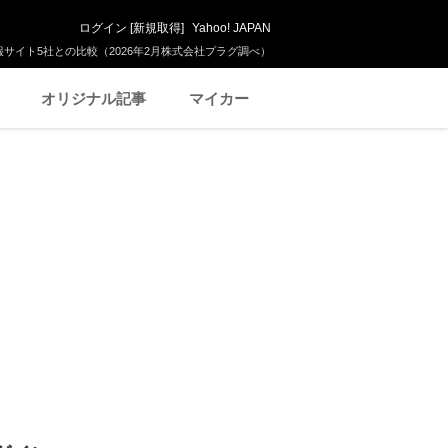
ログイン
[
新規取得
]
Yahoo! JAPAN
サイト5社との比較（2026年2月株式会社プラグ調べ）
オリジナル記事
マイカー