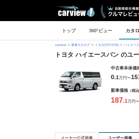
トップ
360°ビュー
カタ
carview!
新車カタログ
トヨタ(TOYOTA)
ハイエー
トヨタ ハイエースバン のユ
中古車本体価
0
15
.1
万円
〜
新車価格
（税
187
.1
万円
ユーザー画像
メーカー公式画像