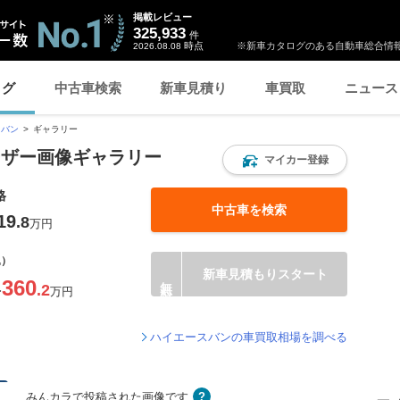
掲載レビュー
325,933
件
時点
※新車カタログのある自動車総合情報
2026.08.08
ログ
中古車検索
新車見積り
車買取
ニュース
スバン
ギャラリー
ーザー画像ギャラリー
マイカー登録
格
中古車を検索
19
.8
万円
込）
新車見積もりスタート
360
.2
〜
万円
ハイエースバンの車買取相場を調べる
みんカラで投稿された画像です