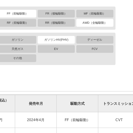
FF（前輪駆動）
FR（後輪駆動）
MF（前輪駆動）
RF（前輪駆動）
RR（後輪駆動）
AWD（全輪駆動）
ガソリン
ガソリンHV(PHV)
ディーゼル
天然ガス
EV
FCV
その他
税込）
発売年月
駆動方式
トランスミッショ
円
2024年4月
FF（前輪駆動）
CVT