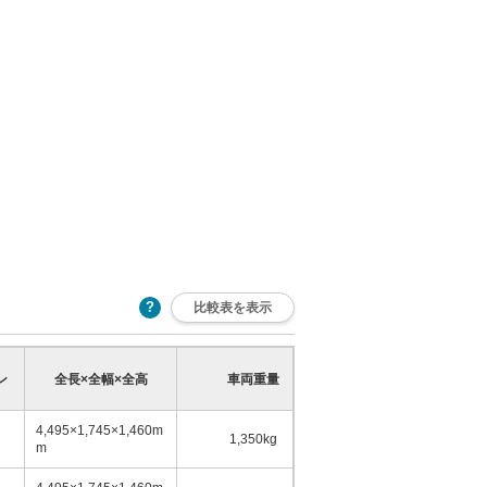
比較表を表示
乗車定員
ン
全長×全幅×全高
車両重量
少
多
4,495×1,745×1,460m
1,350kg
5名
m