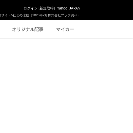
ログイン
[
新規取得
]
Yahoo! JAPAN
サイト5社との比較（2026年2月株式会社プラグ調べ）
オリジナル記事
マイカー