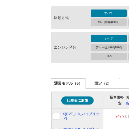
すべて
駆動方式
MR（後輪駆動）
すべて
エンジン区分
ディーゼルHV(PHV)
LPG
通常モデル（
6
）
限定（
2
）
新車価格（
比較表に追加
安
高
X(CVT_1.8_ハイブリッ
249.9
万
ド)