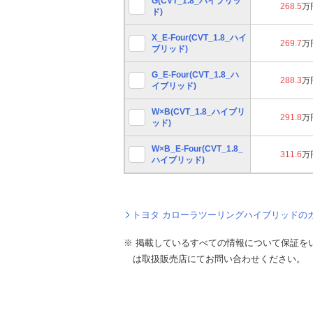
G(CVT_1.8_ハイブリッ
268.5
万
ド)
X_E-Four(CVT_1.8_ハイ
269.7
万
ブリッド)
G_E-Four(CVT_1.8_ハ
288.3
万
イブリッド)
W×B(CVT_1.8_ハイブリ
291.8
万
ッド)
W×B_E-Four(CVT_1.8_
311.6
万
ハイブリッド)
トヨタ カローラツーリングハイブリッドの
※ 掲載しているすべての情報について保証を
は取扱販売店にてお問い合わせください。