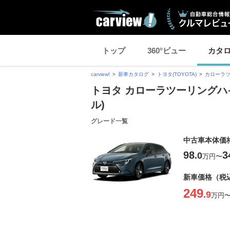
トップ
360°ビュー
カタ
carview!
新車カタログ
トヨタ(TOYOTA)
カローラ
トヨタ カローラツーリングハイ
ル)
グレード一覧
中古車本体価
98
3
.0
万円
〜
新車価格（税
249
.9
万円