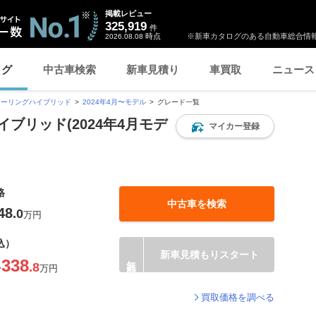
掲載レビュー
325,919
件
時点
※新車カタログのある自動車総合情報
2026.08.08
ログ
中古車検索
新車見積り
車買取
ニュース
ツーリングハイブリッド
2024年4月〜モデル
グレード一覧
ブリッド(2024年4月モデ
マイカー登録
格
中古車を検索
48
.0
万円
込）
新車見積もりスタート
338
.8
〜
万円
買取価格を調べる