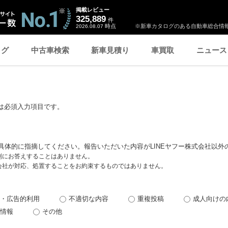
掲載レビュー
325,889
件
時点
※新車カタログのある自動車総合情報
2026.08.07
ログ
中古車検索
新車見積り
車買取
ニュース
は必須入力項目です。
具体的に指摘してください。報告いただいた内容がLINEヤフー株式会社以外
個別にお答えすることはありません。
式会社が対応、処置することをお約束するものではありません。
・広告的利用
不適切な内容
重複投稿
成人向けの
情報
その他