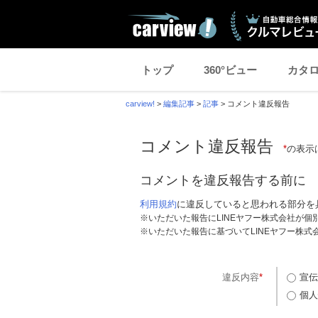
トップ
360°ビュー
カタ
carview!
>
編集記事
>
記事
>
コメント違反報告
コメント違反報告
*
の表示
コメントを違反報告する前に
利用規約
に違反していると思われる部分を
※いただいた報告にLINEヤフー株式会社が
※いただいた報告に基づいてLINEヤフー株
違反内容
*
宣伝
個人