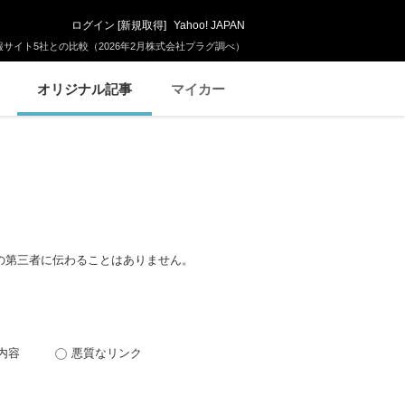
ログイン
[
新規取得
]
Yahoo! JAPAN
サイト5社との比較（2026年2月株式会社プラグ調べ）
オリジナル記事
マイカー
の第三者に伝わることはありません。
内容
悪質なリンク