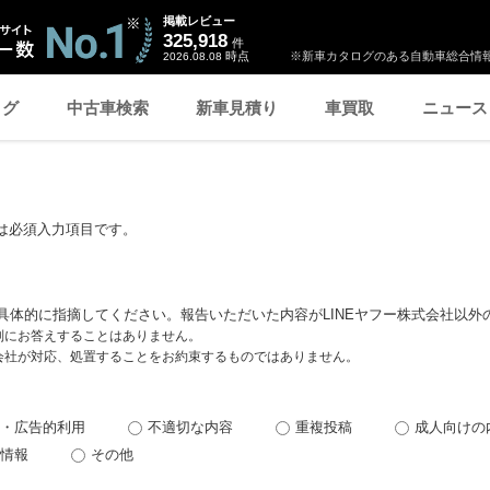
掲載レビュー
325,918
件
時点
※新車カタログのある自動車総合情報
2026.08.08
ログ
中古車検索
新車見積り
車買取
ニュース
は必須入力項目です。
具体的に指摘してください。報告いただいた内容がLINEヤフー株式会社以外
個別にお答えすることはありません。
式会社が対応、処置することをお約束するものではありません。
・広告的利用
不適切な内容
重複投稿
成人向けの
情報
その他