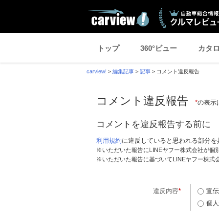
トップ
360°ビュー
カタ
carview!
>
編集記事
>
記事
>
コメント違反報告
コメント違反報告
*
の表示
コメントを違反報告する前に
利用規約
に違反していると思われる部分を
※いただいた報告にLINEヤフー株式会社が
※いただいた報告に基づいてLINEヤフー株
違反内容
*
宣伝
個人