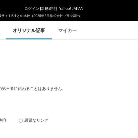
ログイン
[
新規取得
]
Yahoo! JAPAN
サイト5社との比較（2026年2月株式会社プラグ調べ）
オリジナル記事
マイカー
の第三者に伝わることはありません。
内容
悪質なリンク