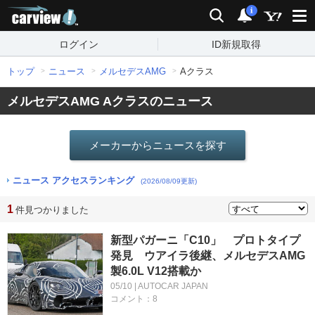
carview!
検索
通知
i
ログイン
ID新規取得
トップ
ニュース
メルセデスAMG
Aクラス
メルセデスAMG Aクラスのニュース
メーカーからニュースを探す
ニュース アクセスランキング
(2026/08/09更新)
1
件見つかりました
新型パガーニ「C10」 プロトタイプ
発見 ウアイラ後継、メルセデスAMG
製6.0L V12搭載か
05/10 | AUTOCAR JAPAN
コメント：8