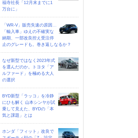
福寺社長「12月末までに1
万台に」
「WR-V」販売失速の原因…
「輸入車」ゆえの不確実な
納期、一部改良控え受注停
止のグレードも。巻き返しなるか？
なぜ新型ではなく2023年式
を選んだのか。トヨタ「ア
ルファード」を極める大人
の選択
BYD新型「ラッコ」を冷静
にひも解く 山本シンヤが試
乗して見えた、BYDの「本
気と課題」とは
ホンダ「フィット」改良で
スポーティ顔の「Z」設定。