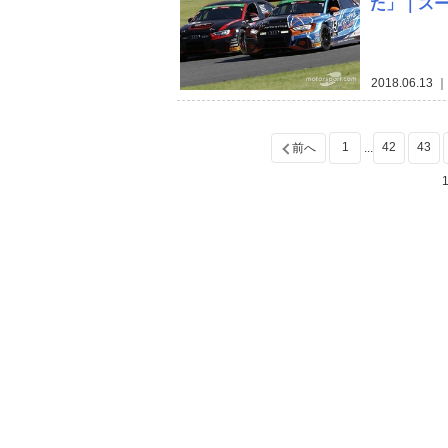
た」｜スー
2018.06.13
｜
1
42
43
前へ
...