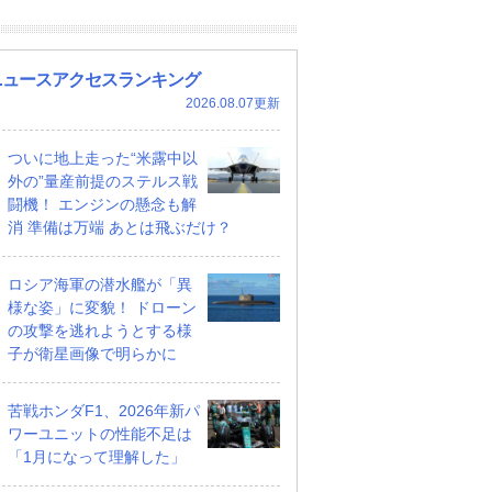
ニュースアクセスランキング
2026.08.07更新
ついに地上走った“米露中以
外の”量産前提のステルス戦
闘機！ エンジンの懸念も解
消 準備は万端 あとは飛ぶだけ？
ロシア海軍の潜水艦が「異
様な姿」に変貌！ ドローン
の攻撃を逃れようとする様
子が衛星画像で明らかに
苦戦ホンダF1、2026年新パ
ワーユニットの性能不足は
「1月になって理解した」