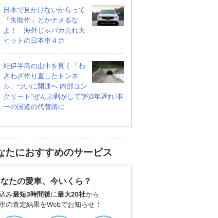
日本で見かけないからって
「失敗作」とかナメるな
よ！ 海外じゃバカ売れ大
ヒットの日本車４台
紀伊半島の山中を貫く「わ
ざわざ作り直したトンネ
ル」ついに開通へ 内部コン
クリート“ぜんぶ剥がして”約3年遅れ 唯
一の国道の代替路に
なたにおすすめのサービス
あなたの愛車、今いくら？
込み
最短3時間後
に
最大20社
から
車の査定結果をWebでお知らせ！