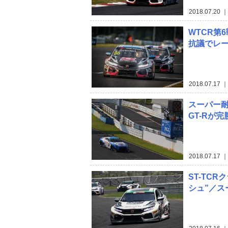
2018.07.20
｜
WTCR第
抗議でレ
2018.07.17
｜
スーパー耐
GT-Rが完
2018.07.17
｜
ST-TC
シュ”／ス