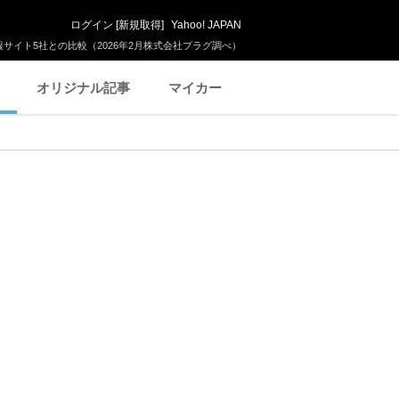
ログイン
[
新規取得
]
Yahoo! JAPAN
サイト5社との比較（2026年2月株式会社プラグ調べ）
オリジナル記事
マイカー