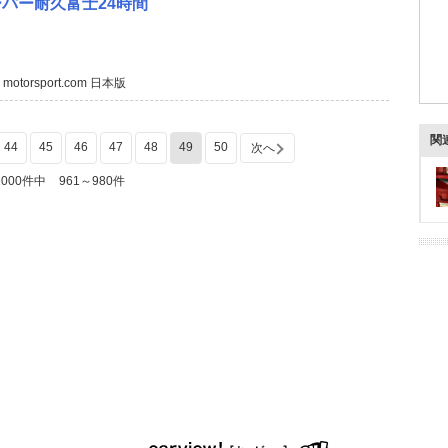
パー耐久富士24時間
 motorsport.com 日本版
関
44
45
46
47
48
49
50
次へ
1000件中
961～980件