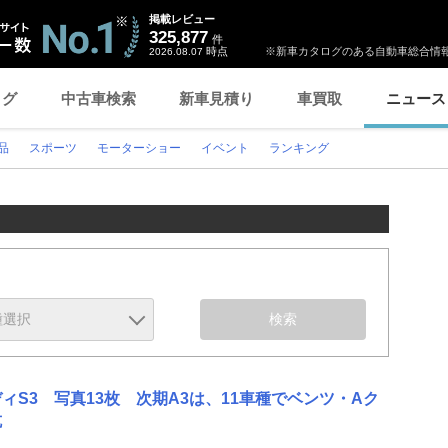
掲載レビュー
325,877
件
時点
※新車カタログのある自動車総合情報
2026.08.07
ログ
中古車検索
新車見積り
車買取
ニュース
品
スポーツ
モーターショー
イベント
ランキング
検索
ィS3 写真13枚 次期A3は、11車種でベンツ・Aク
抗