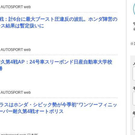
 AUTOSPORT web
6戦：計6台に最大ブースト圧違反の波乱。ホンダ陣営の
ース結果は暫定扱いに
※
 AUTOSPORT web
久第4戦AP：24号車スリーボンド日産自動車大学校
勝
 AUTOSPORT web
Rクラスはホンダ・シビック勢が今季初“ワンツーフィニッ
ーパー耐久第4戦オートポリス