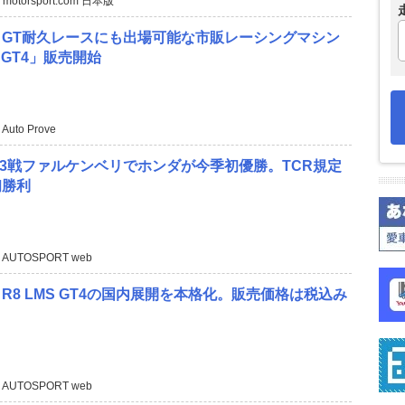
 motorsport.com 日本版
、GT耐久レースにも出場可能な市販レーシングマシン
S GT4」販売開始
 Auto Prove
第3戦ファルケンベリでホンダが今季初優勝。TCR規定
初勝利
 AUTOSPORT web
R8 LMS GT4の国内展開を本格化。販売価格は税込み
 AUTOSPORT web