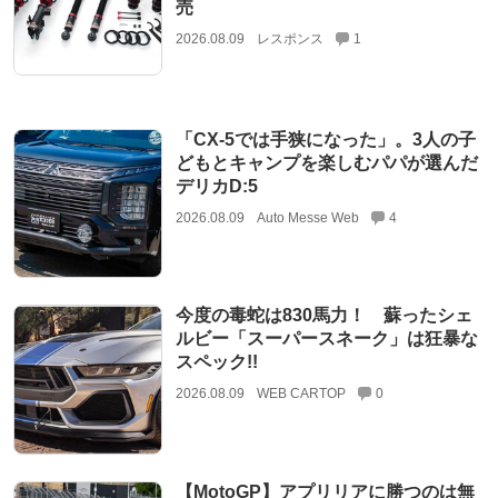
売
2026.08.09
レスポンス
1
「CX-5では手狭になった」。3人の子
どもとキャンプを楽しむパパが選んだ
デリカD:5
2026.08.09
Auto Messe Web
4
今度の毒蛇は830馬力！ 蘇ったシェ
ルビー「スーパースネーク」は狂暴な
スペック!!
2026.08.09
WEB CARTOP
0
【MotoGP】アプリリアに勝つのは無