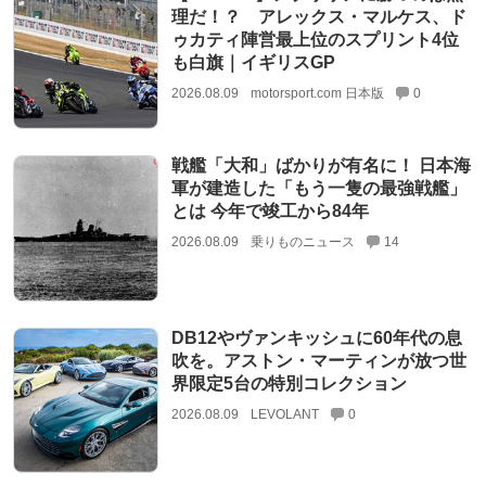
理だ！？ アレックス・マルケス、ド
ゥカティ陣営最上位のスプリント4位
も白旗｜イギリスGP
2026.08.09
motorsport.com 日本版
0
戦艦「大和」ばかりが有名に！ 日本海
軍が建造した「もう一隻の最強戦艦」
とは 今年で竣工から84年
2026.08.09
乗りものニュース
14
DB12やヴァンキッシュに60年代の息
吹を。アストン・マーティンが放つ世
界限定5台の特別コレクション
2026.08.09
LEVOLANT
0