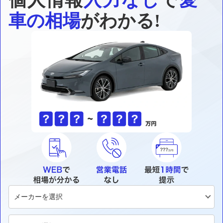
個人情報
入力なし
で
愛
車の相場
がわかる!