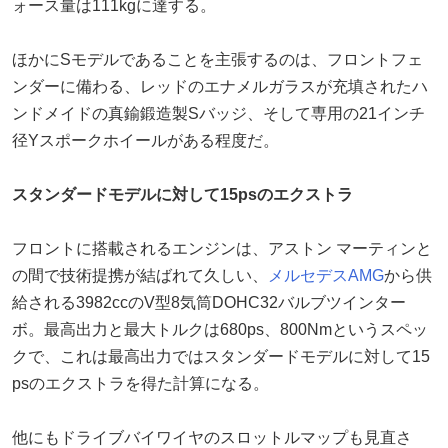
ォース量は111kgに達する。
ほかにSモデルであることを主張するのは、フロントフェ
ンダーに備わる、レッドのエナメルガラスが充填されたハ
ンドメイドの真鍮鍛造製Sバッジ、そして専用の21インチ
径Yスポークホイールがある程度だ。
スタンダードモデルに対して15psのエクストラ
フロントに搭載されるエンジンは、アストン マーティンと
の間で技術提携が結ばれて久しい、
メルセデスAMG
から供
給される3982ccのV型8気筒DOHC32バルブツインター
ボ。最高出力と最大トルクは680ps、800Nmというスペッ
クで、これは最高出力ではスタンダードモデルに対して15
psのエクストラを得た計算になる。
他にもドライブバイワイヤのスロットルマップも見直さ