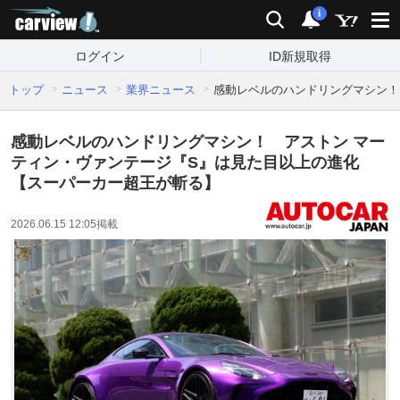
carview!
検索
通知
i
ログイン
ID新規取得
トップ
ニュース
業界ニュース
感動レベルのハンドリングマシン！
感動レベルのハンドリングマシン！ アストン マー
ティン・ヴァンテージ『S』は見た目以上の進化
【スーパーカー超王が斬る】
2026.06.15 12:05
掲載