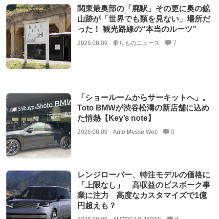
関東最奥部の「廃駅」その更に奥の鉱
山跡が「世界でも類を見ない」場所だ
った！ 観光路線の“本当のルーツ”
2026.08.09
乗りものニュース
7
「ショールームからサーキットへ」。
Toto BMWが渋谷松濤の新店舗に込め
た情熱【Key’s note】
2026.08.09
Auto Messe Web
0
レンジローバー、特注モデルの価格に
「上限なし」 高収益のビスポーク事
業に注力 高度なカスタマイズで1億
円超えも？