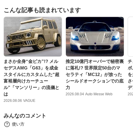
こんな記事も読まれています
まさか全身“金ピカ”!? メル
推定10億円オーバーで秘密裏
チ
セデスAMG「G63」を成金
に落札!? 世界限定50台のマ
ボ
スタイルにカスタムした“超
セラティ「MC12」が放った
を
富裕層向けカーチュー
シールドオークションでの底
さ
ル”「マンソリー」の流儀と
力
デ
は
2026.08.04
Auto Messe Web
20
2026.08.06
VAGUE
みんなのコメント
使い方