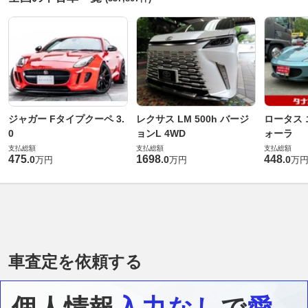
ジャガー Fタイプクーペ 3.
レクサス LM 500h バージ
ロータス 
0
ョンL 4WD
ォーラ
支払総額
支払総額
支払総額
475
1698
448
.
0
.
0
.
0
万円
万円
万
車査定を依頼する