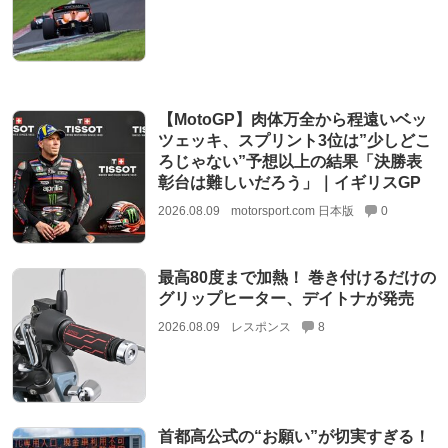
【MotoGP】肉体万全から程遠いベッ
ツェッキ、スプリント3位は”少しどこ
ろじゃない”予想以上の結果「決勝表
彰台は難しいだろう」｜イギリスGP
2026.08.09
motorsport.com 日本版
0
最高80度まで加熱！ 巻き付けるだけの
グリップヒーター、デイトナが発売
2026.08.09
レスポンス
8
首都高公式の“お願い”が切実すぎる！