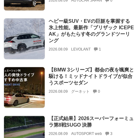
2026.08.09
AUTOCAR JAPAN
0
ヘビー級SUV・EVの巨躯を掌握する
氷上性能。最新作「ブリザック ICEPE
AK」がもたらす冬のグランドツーリ
ング
2026.08.09
LEVOLANT
1
【BMW 3シリーズ】都会の夜を颯爽と
駆ける！ミッドナイトドライブが似合
うスポーツセダン
2026.08.09
グーネット
0
【正式結果】2026スーパーフォーミュ
ラ第8戦SUGO 決勝
2026.08.09
AUTOSPORT web
3